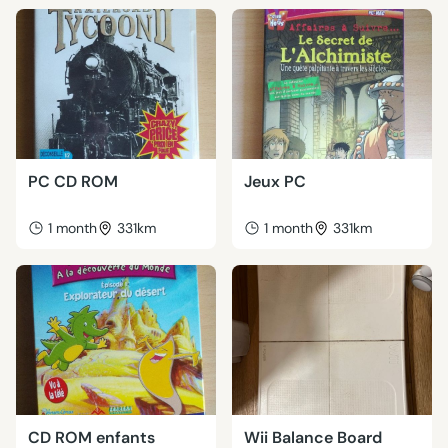
PC CD ROM
Jeux PC
1 month
331km
1 month
331km
CD ROM enfants
Wii Balance Board