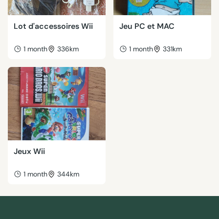
Lot d'accessoires Wii
Jeu PC et MAC
1 month
336km
1 month
331km
Jeux Wii
1 month
344km