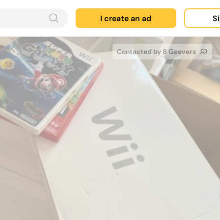
I create an ad
Si
Contacted by 8 Geevers