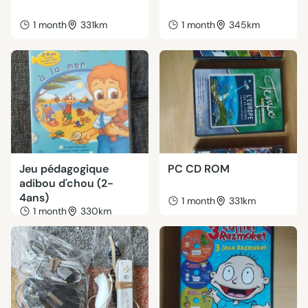
1 month
331km
1 month
345km
Jeu pédagogique
PC CD ROM
adibou d'chou (2-
4ans)
1 month
331km
1 month
330km