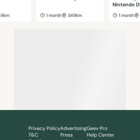
Nintendo D
49km
1 month
349km
1 month
Privacy Policy
Advertising
Geev Pro
T&C
Press
Help Center