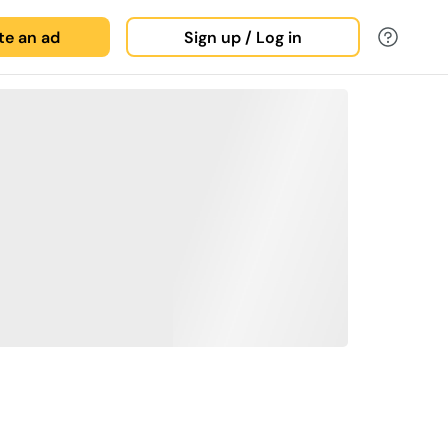
ate an ad
Sign up / Log in