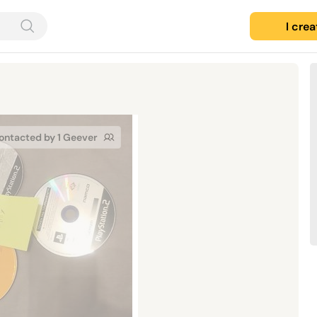
I cre
ontacted by 1 Geever