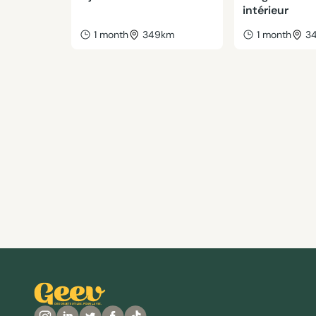
intérieur
1 month
349km
1 month
3