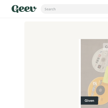
C
Given