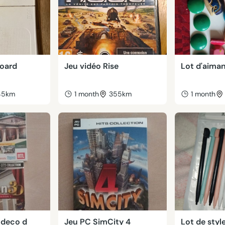
Board
Jeu vidéo Rise
Lot d'aima
45km
1 month
355km
1 month
C deco d
Jeu PC SimCity 4
Lot de styl