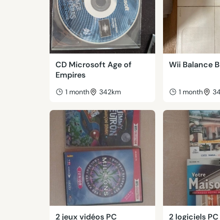
CD Microsoft Age of
Wii Balance 
Empires
1 month
342km
1 month
3
2 jeux vidéos PC
2 logiciels P