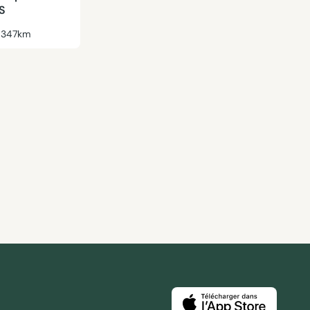
S
347km