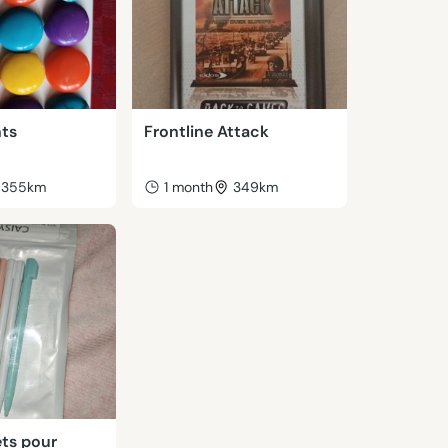
nts
Frontline Attack
355km
1 month
349km
ets pour