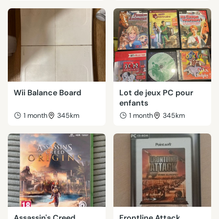
Wii Balance Board
Lot de jeux PC pour
enfants
1 month
345km
1 month
345km
Assassin's Creed
Frontline Attack