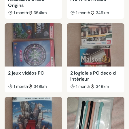
Origins
1 month
354km
1 month
349km
2 jeux vidéos PC
2 logiciels PC deco d
intérieur
1 month
349km
1 month
349km