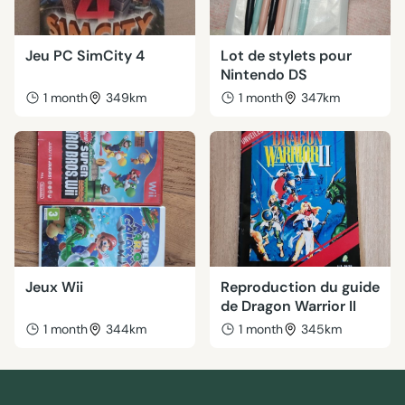
Jeu PC SimCity 4
Lot de stylets pour
Nintendo DS
1 month
349km
1 month
347km
Jeux Wii
Reproduction du guide
de Dragon Warrior II
1 month
344km
1 month
345km