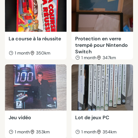
La course à la réussite
Protection en verre
trempé pour Nintendo
Switch
1 month
350km
1 month
347km
Jeu vidéo
Lot de jeux PC
1 month
353km
1 month
354km