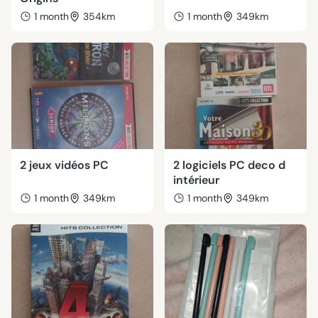
1 month
354km
1 month
349km
2 jeux vidéos PC
2 logiciels PC deco d
intérieur
1 month
349km
1 month
349km