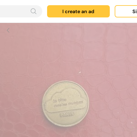
I create an ad
Si