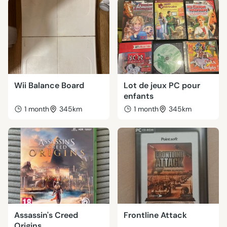
Wii Balance Board
Lot de jeux PC pour
enfants
1 month
345km
1 month
345km
Assassin's Creed
Frontline Attack
Origins