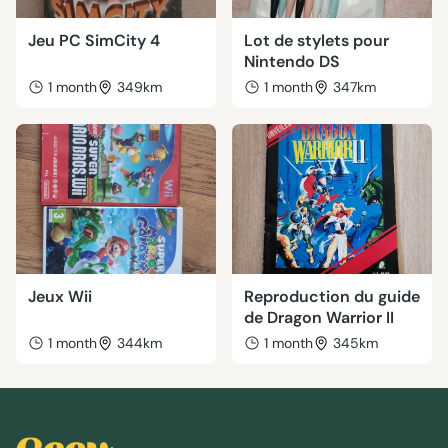
Jeu PC SimCity 4
Lot de stylets pour
Nintendo DS
1 month
349km
1 month
347km
Jeux Wii
Reproduction du guide
de Dragon Warrior II
1 month
344km
1 month
345km