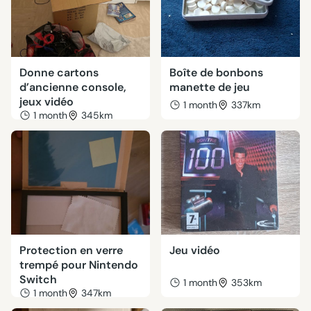
Donne cartons
Boîte de bonbons
d’ancienne console,
manette de jeu
jeux vidéo
1 month
337km
1 month
345km
Protection en verre
Jeu vidéo
trempé pour Nintendo
Switch
1 month
353km
1 month
347km