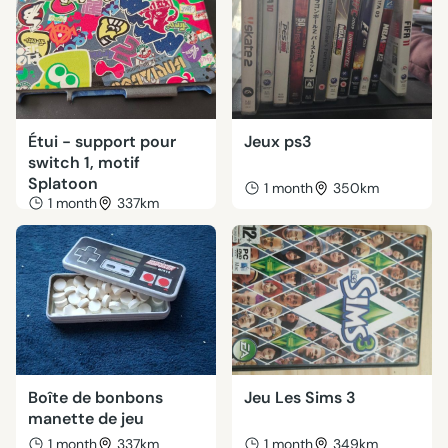
Étui - support pour
Jeux ps3
switch 1, motif
Splatoon
1 month
350km
1 month
337km
Boîte de bonbons
Jeu Les Sims 3
manette de jeu
1 month
337km
1 month
349km