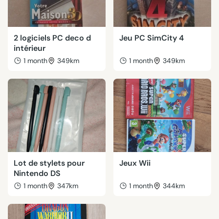
2 logiciels PC deco d
Jeu PC SimCity 4
intérieur
1 month
349km
1 month
349km
Lot de stylets pour
Jeux Wii
Nintendo DS
1 month
347km
1 month
344km