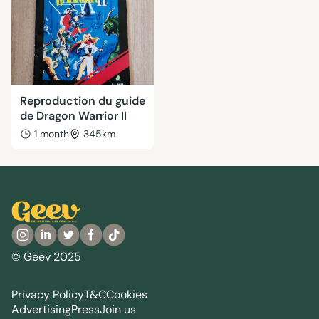
Reproduction du guide
de Dragon Warrior II
1 month
345km
© Geev 2025
Privacy Policy
T&C
Cookies
Advertising
Press
Join us