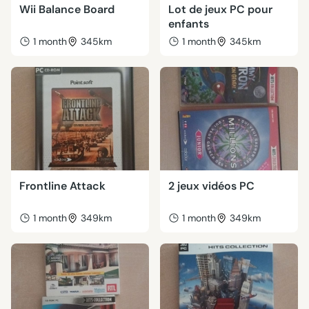
Wii Balance Board
Lot de jeux PC pour
enfants
1 month
345km
1 month
345km
Frontline Attack
2 jeux vidéos PC
1 month
349km
1 month
349km