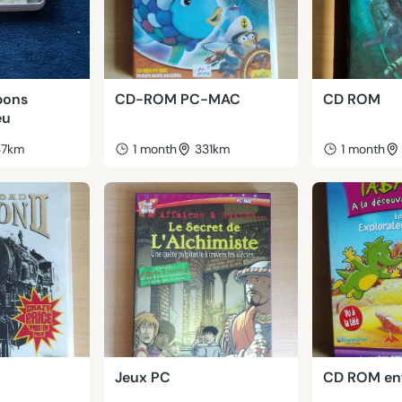
bons
CD-ROM PC-MAC
CD ROM
eu
37km
1 month
331km
1 month
Jeux PC
CD ROM en