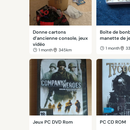
Donne cartons
Boîte de bon
d’ancienne console, jeux
manette de j
vidéo
1 month
3
1 month
345km
Jeux PC DVD Rom
PC CD ROM