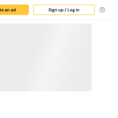
ate an ad
Sign up / Log in