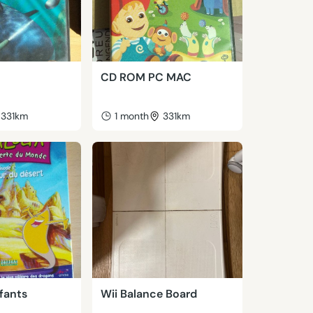
CD ROM PC MAC
331km
1 month
331km
fants
Wii Balance Board