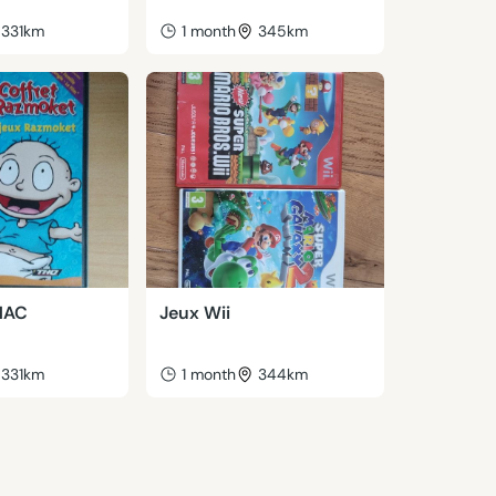
331km
1 month
345km
MAC
Jeux Wii
331km
1 month
344km