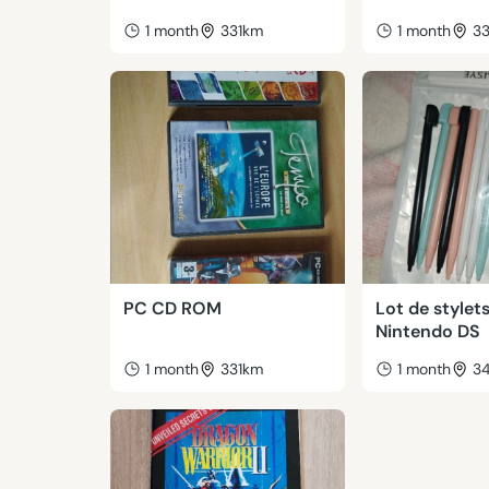
1 month
331km
1 month
3
PC CD ROM
Lot de stylet
Nintendo DS
1 month
331km
1 month
3