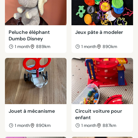
Peluche éléphant
Jeux pâte à modeler
Dumbo Disney
1 month
889km
1 month
890km
Jouet à mécanisme
Circuit voiture pour
enfant
1 month
890km
1 month
887km