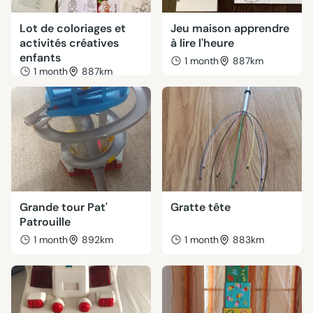
Lot de coloriages et
Jeu maison apprendre
activités créatives
à lire l'heure
enfants
1 month
887km
1 month
887km
Grande tour Pat'
Gratte tête
Patrouille
1 month
892km
1 month
883km