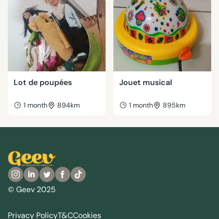
Lot de poupées
Jouet musical
1 month
894km
1 month
895km
© Geev 2025
Privacy Policy
T&C
Cookies