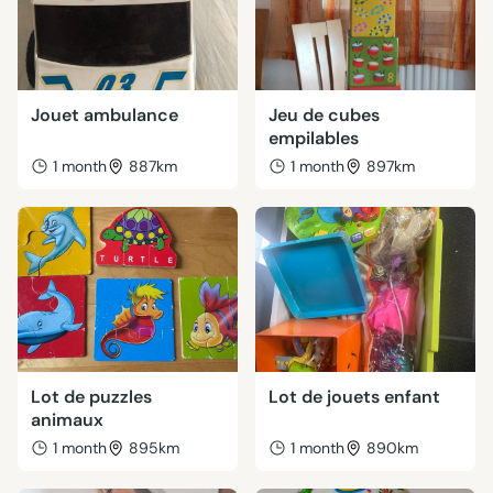
Jouet ambulance
Jeu de cubes
empilables
1 month
887km
1 month
897km
Lot de puzzles
Lot de jouets enfant
animaux
1 month
895km
1 month
890km