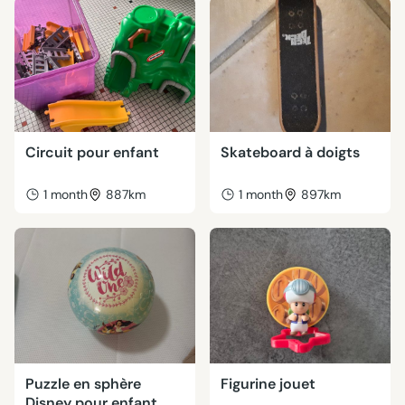
Circuit pour enfant
Skateboard à doigts
1 month
887km
1 month
897km
Puzzle en sphère
Figurine jouet
Disney pour enfant