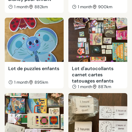
1 month
882km
1 month
900km
Lot de puzzles enfants
Lot d'autocollants
carnet cartes
tatouages enfants
1 month
895km
1 month
887km