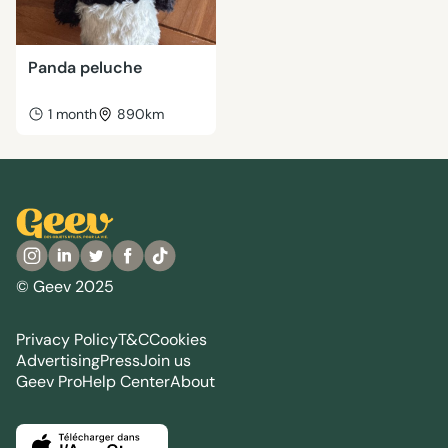
Panda peluche
1 month
890km
© Geev 2025
Privacy Policy
T&C
Cookies
Advertising
Press
Join us
Geev Pro
Help Center
About