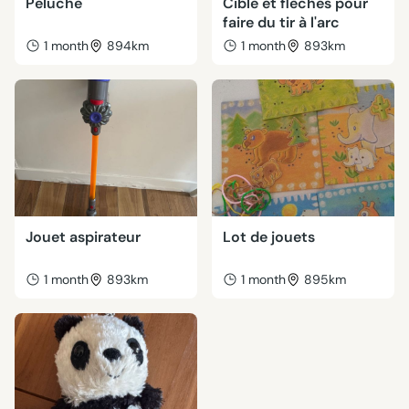
Peluche
Cible et flèches pour
faire du tir à l'arc
1 month
894km
1 month
893km
Jouet aspirateur
Lot de jouets
1 month
893km
1 month
895km