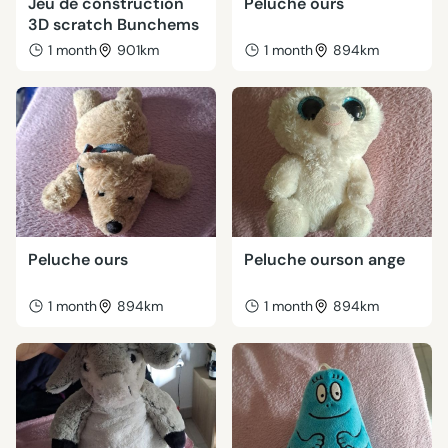
Jeu de construction
Peluche ours
3D scratch Bunchems
1 month
901km
1 month
894km
Peluche ours
Peluche ourson ange
1 month
894km
1 month
894km