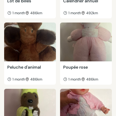
Lot de billes
Calendrier annuel
1 month
486km
1 month
492km
Peluche d'animal
Poupée rose
1 month
486km
1 month
486km