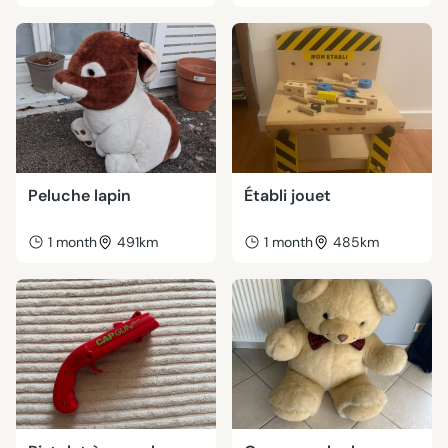
Peluche lapin
Établi jouet
1 month
491km
1 month
485km