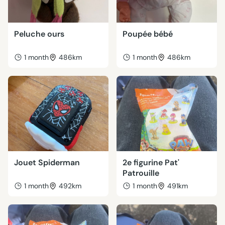
Peluche ours
Poupée bébé
1 month
486km
1 month
486km
Jouet Spiderman
2e figurine Pat'
Patrouille
1 month
492km
1 month
491km