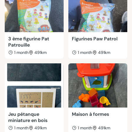
3 ème figurine Pat
Figurines Paw Patrol
Patrouille
1 month
491km
1 month
491km
Jeu pétanque
Maison à formes
miniature en bois
1 month
491km
1 month
491km