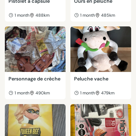
Pistolet à capsule
Ours en peluche
1 month
488km
1 month
485km
Personnage de crèche
Peluche vache
1 month
490km
1 month
479km