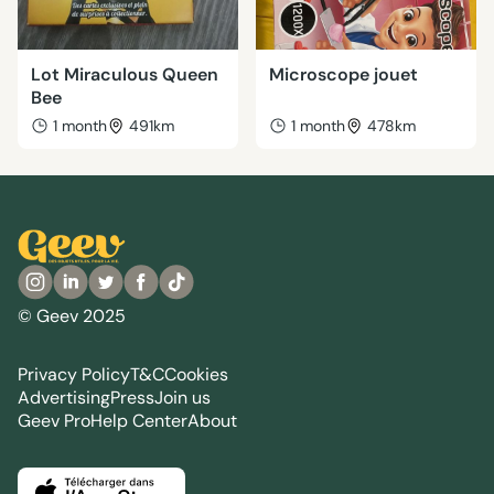
Lot Miraculous Queen
Microscope jouet
Bee
1 month
491km
1 month
478km
© Geev 2025
Privacy Policy
T&C
Cookies
Advertising
Press
Join us
Geev Pro
Help Center
About