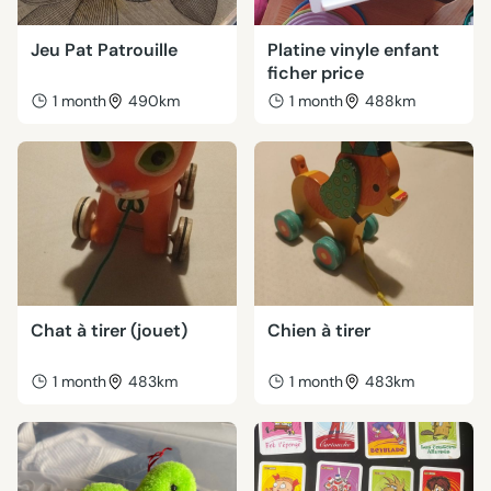
Jeu Pat Patrouille
Platine vinyle enfant
ficher price
1 month
490km
1 month
488km
Chat à tirer (jouet)
Chien à tirer
1 month
483km
1 month
483km