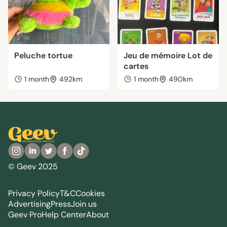
Peluche tortue
Jeu de mémoire Lot de
cartes
1 month
492km
1 month
490km
© Geev 2025
Privacy Policy
T&C
Cookies
Advertising
Press
Join us
Geev Pro
Help Center
About