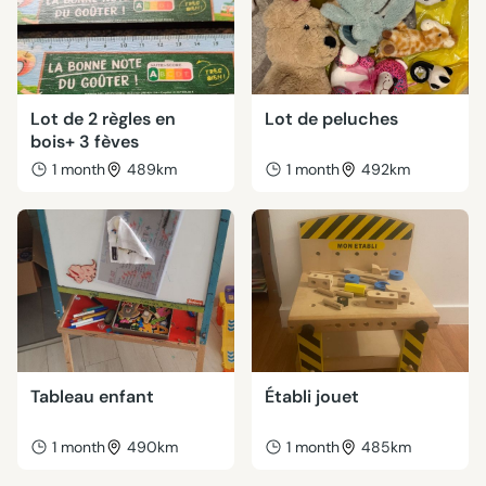
Lot de 2 règles en
Lot de peluches
bois+ 3 fèves
1 month
489km
1 month
492km
Tableau enfant
Établi jouet
1 month
490km
1 month
485km