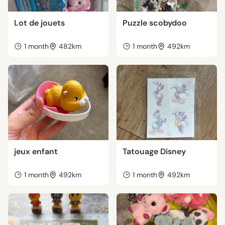
Lot de jouets
Puzzle scobydoo
1 month
482km
1 month
492km
jeux enfant
Tatouage Disney
1 month
492km
1 month
492km