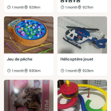
🧸👧🧸👦🧸
1 month
929km
1 month
927km
Jeu de pêche
Hélicoptère jouet
1 month
930km
1 month
923km