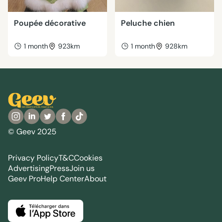
Poupée décorative
Peluche chien
1 month
923km
1 month
928km
© Geev 2025
Privacy Policy
T&C
Cookies
Advertising
Press
Join us
Geev Pro
Help Center
About