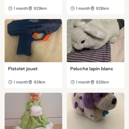
1 month
929km
1 month
928km
Pistolet jouet
Peluche lapin blanc
1 month
931km
1 month
926km