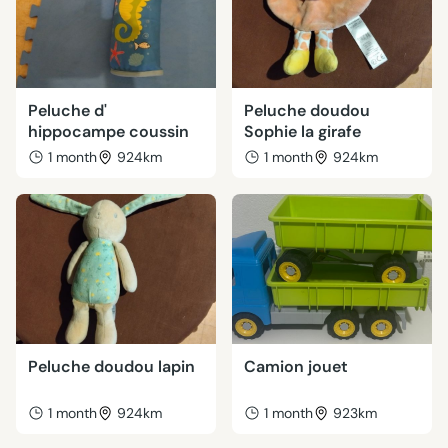
Peluche d'
Peluche doudou
hippocampe coussin
Sophie la girafe
1 month
924km
1 month
924km
Peluche doudou lapin
Camion jouet
1 month
924km
1 month
923km