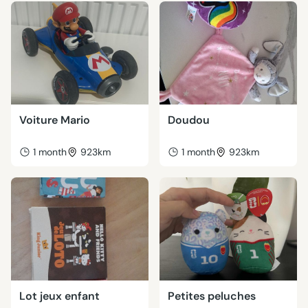
Voiture Mario
Doudou
1 month
923km
1 month
923km
Lot jeux enfant
Petites peluches