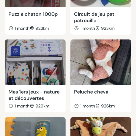
Puzzle chaton 1000p
Circuit de jeu pat
patrouille
1 month
923km
1 month
923km
Mes 1ers jeux - nature
Peluche cheval
et découvertes
1 month
929km
1 month
926km