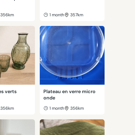
356km
1 month
357km
es verts
Plateau en verre micro
onde
356km
1 month
356km