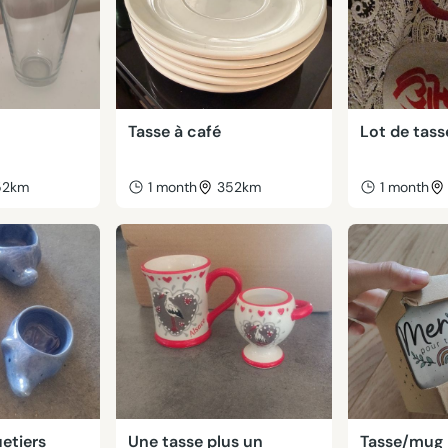
Tasse à café
Lot de tass
52km
1 month
352km
1 month
etiers
Une tasse plus un
Tasse/mug 