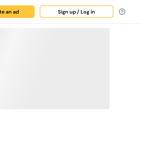
ate an ad
Sign up / Log in