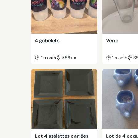
4 gobelets
Verre
1 month
356km
1 month
3
Lot 4 assiettes carrées
Lot de 4 coqu