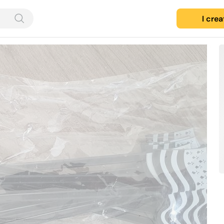
I cre