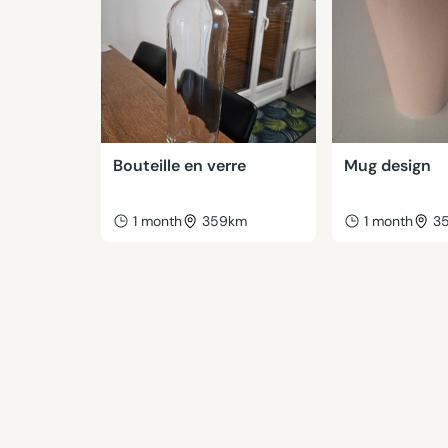
Bouteille en verre
Mug design
1 month
359km
1 month
3