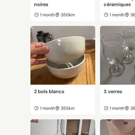
noires
céramiques
1 month
350km
1 month
3
2 bols blancs
3 verres
1 month
355km
1 month
3