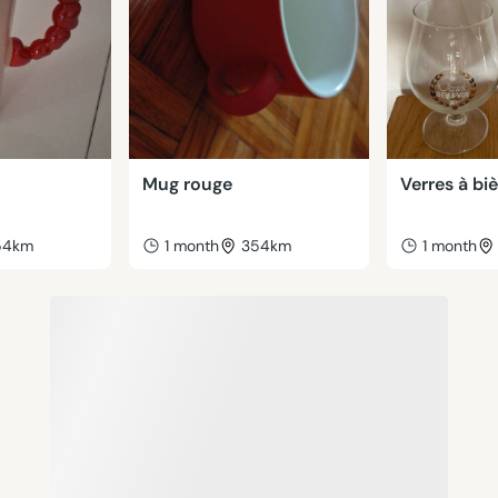
Mug rouge
Verres à bi
54km
1 month
354km
1 month