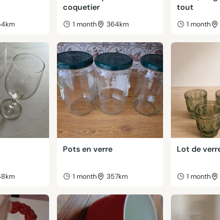
coquetier
tout
64km
1 month
364km
1 month
Pots en verre
Lot de verr
68km
1 month
357km
1 month