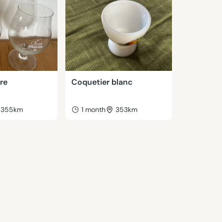
ère
Coquetier blanc
355km
1 month
353km