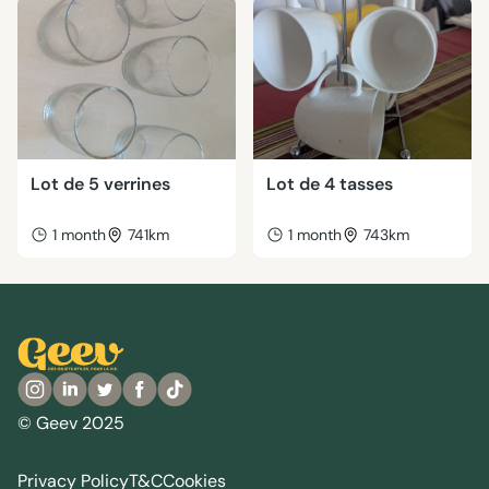
Lot de 5 verrines
Lot de 4 tasses
1 month
741km
1 month
743km
© Geev 2025
Privacy Policy
T&C
Cookies