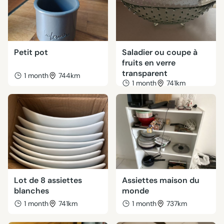
Petit pot
Saladier ou coupe à
fruits en verre
transparent
1 month
744km
1 month
741km
Lot de 8 assiettes
Assiettes maison du
blanches
monde
1 month
741km
1 month
737km