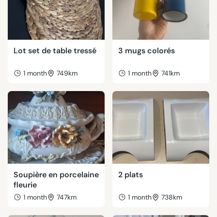
Lot set de table tressé
3 mugs colorés
1 month
749km
1 month
741km
Soupière en porcelaine
2 plats
fleurie
1 month
747km
1 month
738km