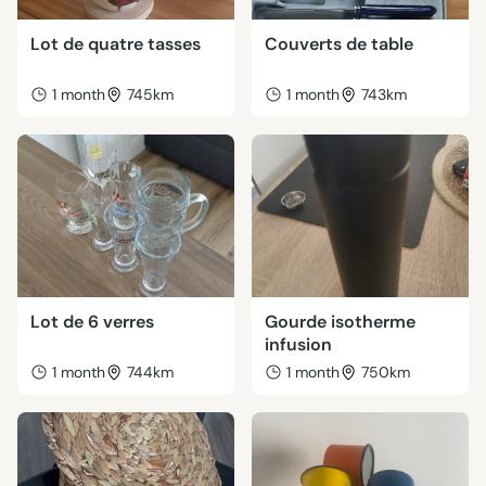
Lot de quatre tasses
Couverts de table
1 month
745km
1 month
743km
Lot de 6 verres
Gourde isotherme
infusion
1 month
744km
1 month
750km