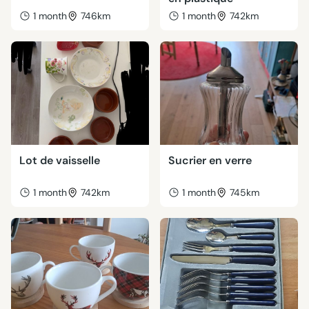
1 month
746km
1 month
742km
Lot de vaisselle
Sucrier en verre
1 month
742km
1 month
745km