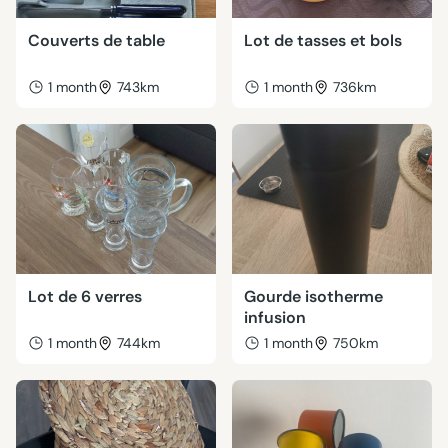
Couverts de table
Lot de tasses et bols
1 month
743km
1 month
736km
Lot de 6 verres
Gourde isotherme
infusion
1 month
744km
1 month
750km