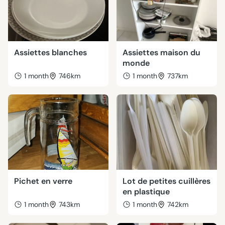
Assiettes blanches
Assiettes maison du
monde
1 month
746km
1 month
737km
Pichet en verre
Lot de petites cuillères
en plastique
1 month
743km
1 month
742km