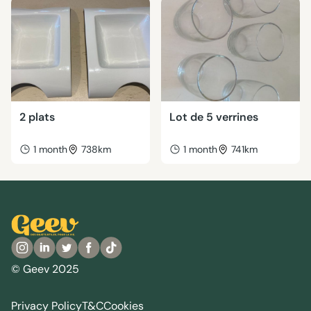
2 plats
Lot de 5 verrines
1 month
738km
1 month
741km
© Geev 2025
Privacy Policy
T&C
Cookies