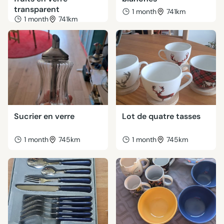
transparent
1 month
741km
1 month
741km
Sucrier en verre
Lot de quatre tasses
1 month
745km
1 month
745km