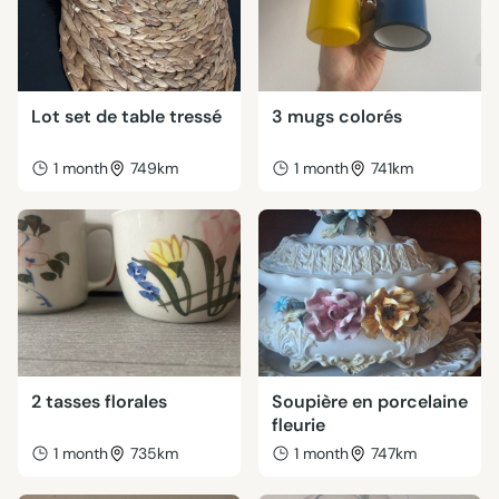
Lot set de table tressé
3 mugs colorés
1 month
749km
1 month
741km
2 tasses florales
Soupière en porcelaine
fleurie
1 month
735km
1 month
747km