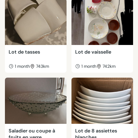
Lot de tasses
Lot de vaisselle
1 month
743km
1 month
742km
Saladier ou coupe à
Lot de 8 assiettes
fruits en verre
blanches