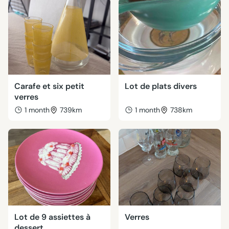
Carafe et six petit
Lot de plats divers
verres
1 month
739km
1 month
738km
Lot de 9 assiettes à
Verres
dessert