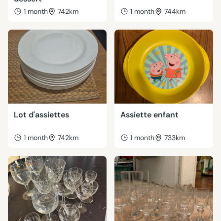
1 month
742km
1 month
744km
Lot d'assiettes
Assiette enfant
1 month
742km
1 month
733km