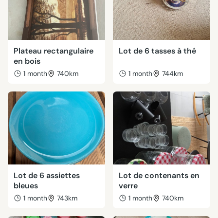
Plateau rectangulaire
Lot de 6 tasses à thé
en bois
1 month
740km
1 month
744km
Lot de 6 assiettes
Lot de contenants en
bleues
verre
1 month
743km
1 month
740km