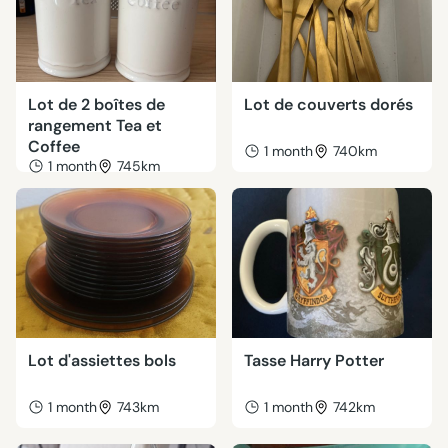
Lot de 2 boîtes de
Lot de couverts dorés
rangement Tea et
Coffee
1 month
740km
1 month
745km
Lot d'assiettes bols
Tasse Harry Potter
1 month
743km
1 month
742km