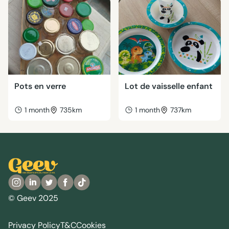
Pots en verre
Lot de vaisselle enfant
1 month
735km
1 month
737km
© Geev 2025
Privacy Policy
T&C
Cookies