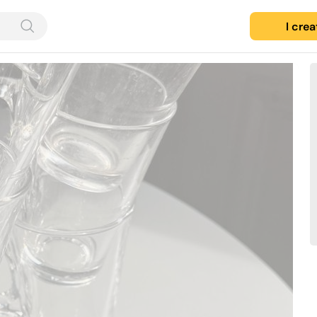
I cre