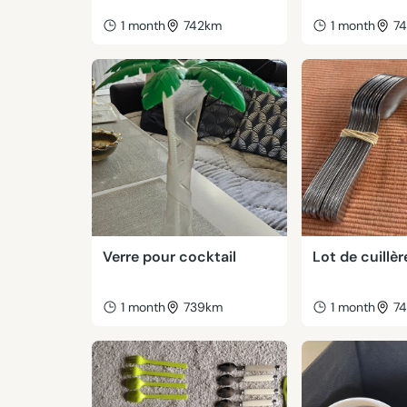
1 month
742km
1 month
7
Verre pour cocktail
Lot de cuillèr
1 month
739km
1 month
7