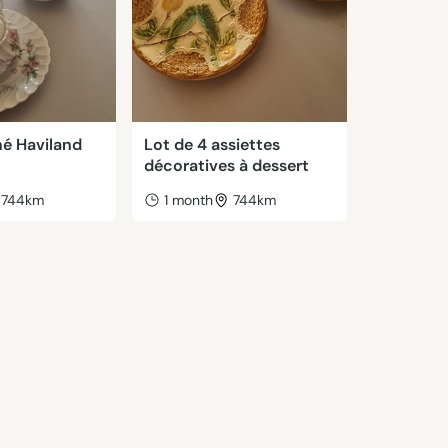
hé Haviland
Lot de 4 assiettes
décoratives à dessert
744km
1 month
744km