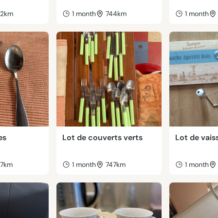
42km
1 month
744km
1 month
es
Lot de couverts verts
Lot de vaiss
47km
1 month
747km
1 month