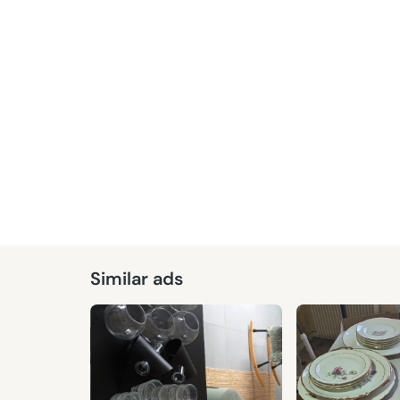
Given
Similar ads