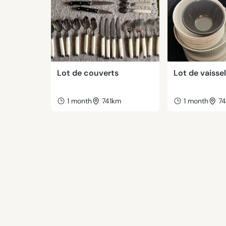
Lot de couverts
Lot de vaissel
1 month
741km
1 month
7