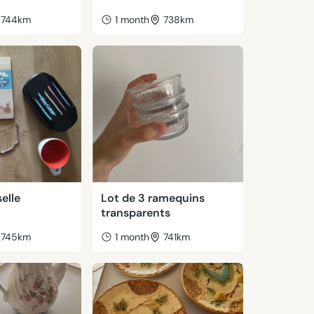
744km
1 month
738km
elle
Lot de 3 ramequins
transparents
745km
1 month
741km