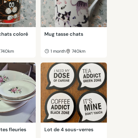
chats coloré
Mug tasse chats
740km
1 month
740km
tes fleuries
Lot de 4 sous-verres