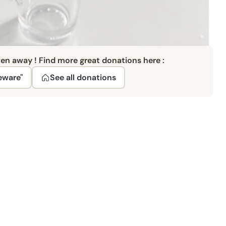
ven away ! Find more great donations here :
eware"
See all donations