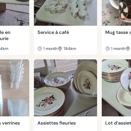
le en
Service à café
Mug tasse 
urie
44km
1 month
744km
1 month
s verrines
Assiettes fleuries
Lot d’assiet