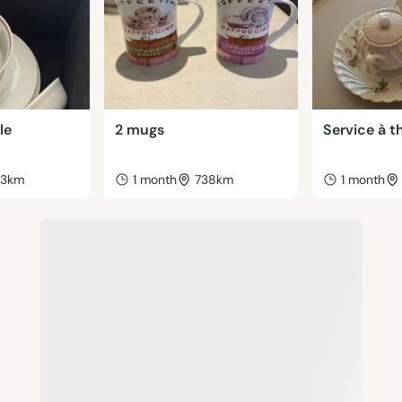
le
2 mugs
Service à t
43km
1 month
738km
1 month