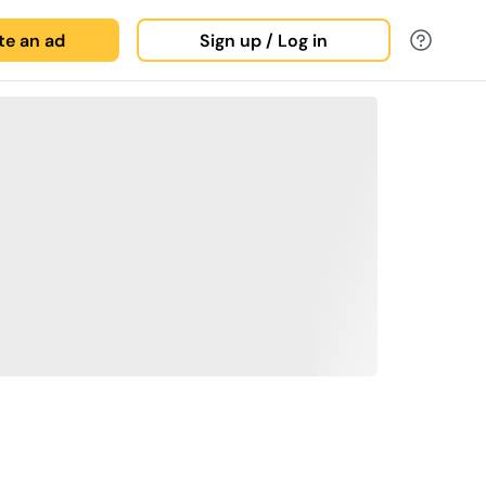
ate an ad
Sign up / Log in