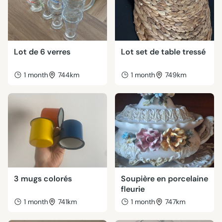
Lot de 6 verres
Lot set de table tressé
1 month
744km
1 month
749km
3 mugs colorés
Soupière en porcelaine
fleurie
1 month
741km
1 month
747km