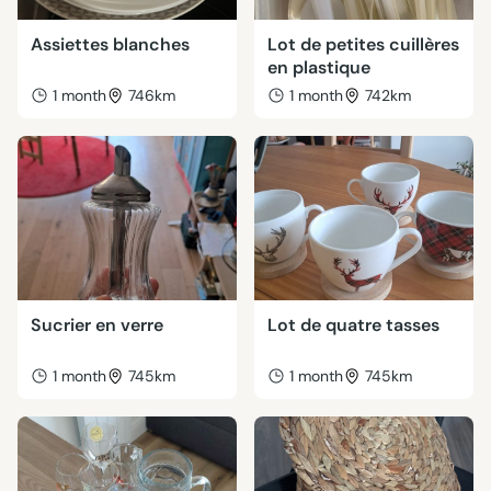
Assiettes blanches
Lot de petites cuillères
en plastique
1 month
746km
1 month
742km
Sucrier en verre
Lot de quatre tasses
1 month
745km
1 month
745km