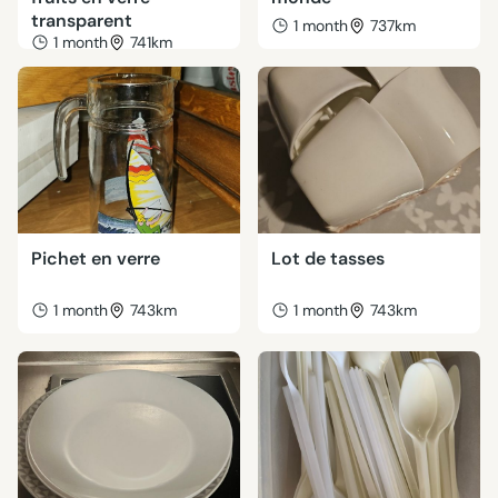
transparent
1 month
737km
1 month
741km
Pichet en verre
Lot de tasses
1 month
743km
1 month
743km