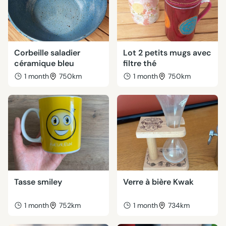
Corbeille saladier
Lot 2 petits mugs avec
céramique bleu
filtre thé
1 month
750km
1 month
750km
Tasse smiley
Verre à bière Kwak
1 month
752km
1 month
734km