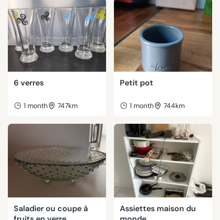
6 verres
Petit pot
1 month
747km
1 month
744km
Saladier ou coupe à
Assiettes maison du
fruits en verre
monde