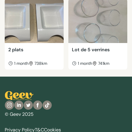
2 plats
Lot de 5 verrines
1 month
738km
1 month
741km
© Geev 2025
Privacy Policy
T&C
Cookies