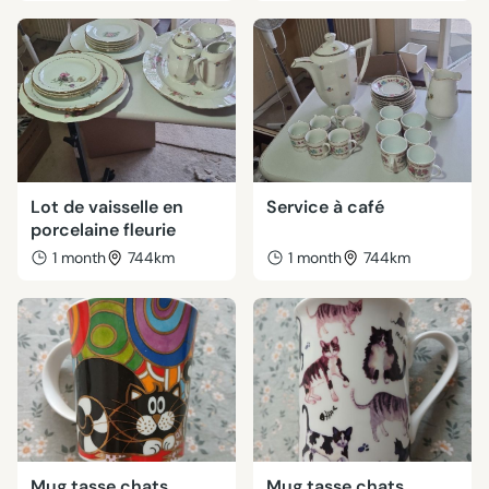
Lot de vaisselle en
Service à café
porcelaine fleurie
1 month
744km
1 month
744km
Mug tasse chats
Mug tasse chats