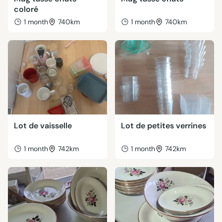
coloré
1 month
740km
1 month
740km
Lot de vaisselle
Lot de petites verrines
1 month
742km
1 month
742km