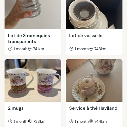
Lot de 3 ramequins
Lot de vaisselle
transparents
1 month
741km
1 month
743km
2 mugs
Service à thé Haviland
1 month
738km
1 month
744km