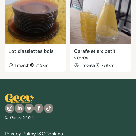
Lot d'assiettes bols
Carafe et six petit
verres
1 month
743km
1 month
739km
© Geev 2025
Privacy Policy
T&C
Cookies