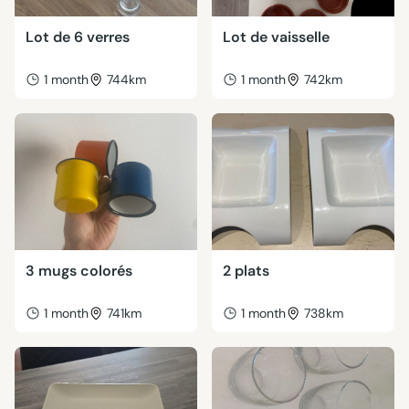
Lot de 6 verres
Lot de vaisselle
1 month
744km
1 month
742km
3 mugs colorés
2 plats
1 month
741km
1 month
738km