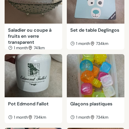
Saladier ou coupe à
Set de table Deglingos
fruits en verre
transparent
1 month
734km
1 month
741km
Pot Edmond Fallot
Glaçons plastiques
1 month
734km
1 month
734km