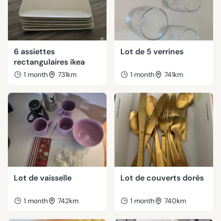
6 assiettes
Lot de 5 verrines
rectangulaires ikea
1 month
731km
1 month
741km
Lot de vaisselle
Lot de couverts dorés
1 month
742km
1 month
740km