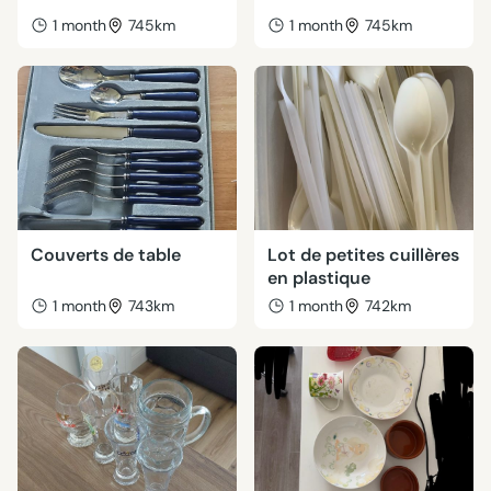
1 month
745km
1 month
745km
Couverts de table
Lot de petites cuillères
en plastique
1 month
743km
1 month
742km