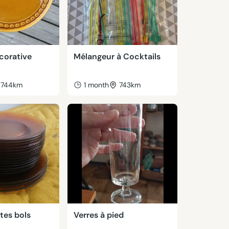
corative
Mélangeur à Cocktails
744km
1 month
743km
ttes bols
Verres à pied