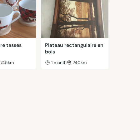
re tasses
Plateau rectangulaire en
bois
745km
1 month
740km