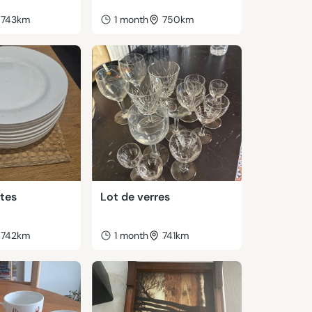
743km
1 month
750km
ttes
Lot de verres
742km
1 month
741km