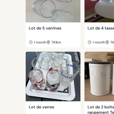
Lot de 5 verrines
Lot de 4 tass
1 month
741km
1 month
7
Lot de verres
Lot de 2 boît
rangement Te