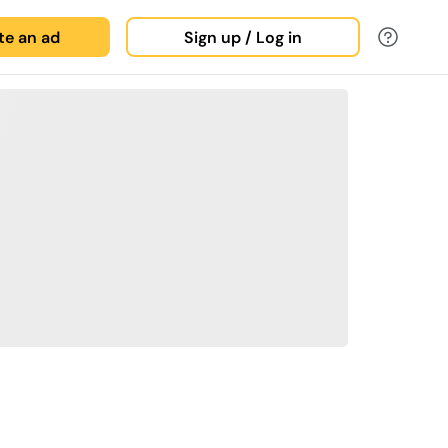
ate an ad
Sign up / Log in