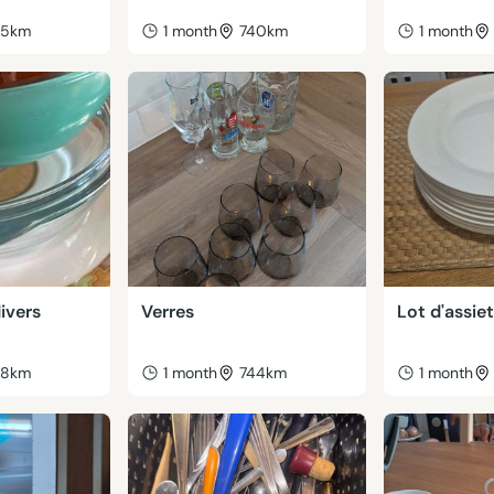
45km
1 month
740km
1 month
divers
Verres
Lot d'assie
38km
1 month
744km
1 month