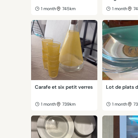
1 month
745km
1 month
7
Carafe et six petit verres
Lot de plats 
1 month
739km
1 month
7