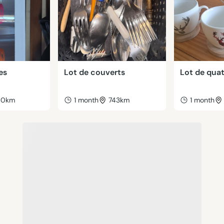
es
Lot de couverts
Lot de quat
50km
1 month
743km
1 month