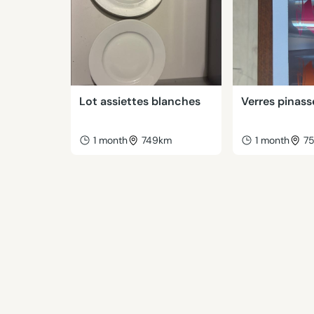
Lot assiettes blanches
Verres pinass
1 month
749km
1 month
7