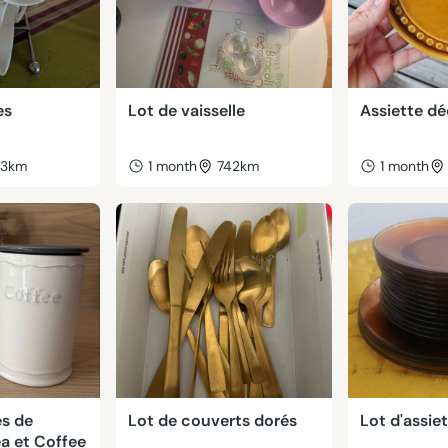
es
Lot de vaisselle
Assiette dé
43km
1 month
742km
1 month
es de
Lot de couverts dorés
Lot d'assie
a et Coffee