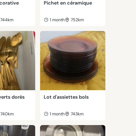
corative
Pichet en céramique
744km
1 month
752km
verts dorés
Lot d'assiettes bols
740km
1 month
743km