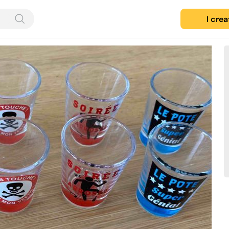
I cre