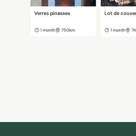
Verres pinasses
Lot de couve
1 month
750km
1 month
7