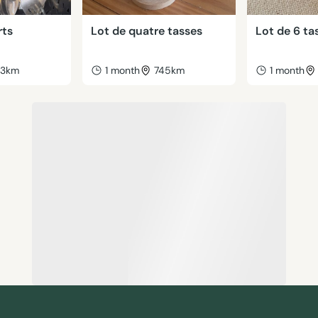
rts
Lot de quatre tasses
Lot de 6 ta
43km
1 month
745km
1 month