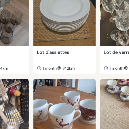
Lot d'assiettes
Lot de verr
44km
1 month
742km
1 month