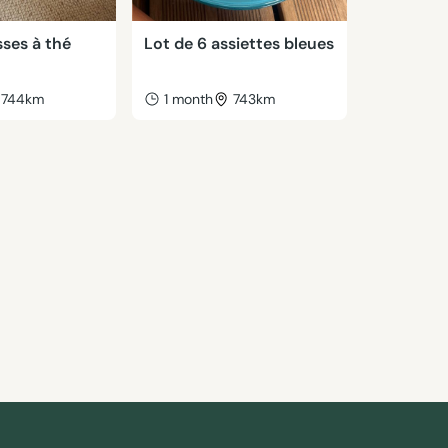
sses à thé
Lot de 6 assiettes bleues
744km
1 month
743km