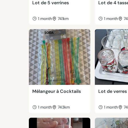
Lot de 5 verrines
Lot de 4 tass
1 month
741km
1 month
7
Mélangeur à Cocktails
Lot de verres
1 month
743km
1 month
7