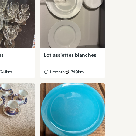
es
Lot assiettes blanches
741km
1 month
749km