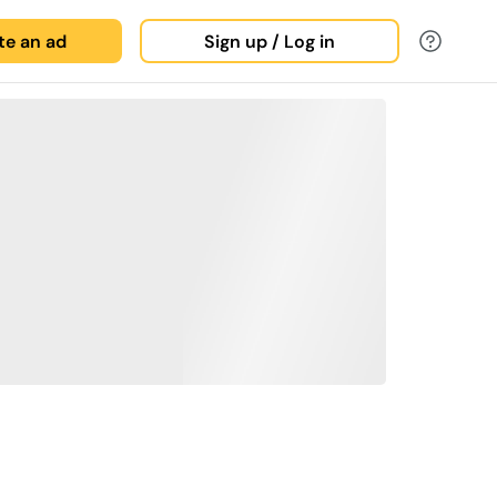
ate an ad
Sign up / Log in