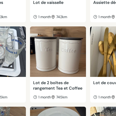
es
Lot de vaisselle
Assiette dé
43km
1 month
742km
1 month
Lot de 2 boîtes de
Lot de cou
rangement Tea et Coffee
45km
1 month
745km
1 month