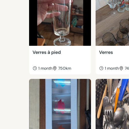
Verres à pied
Verres
1 month
750km
1 month
7