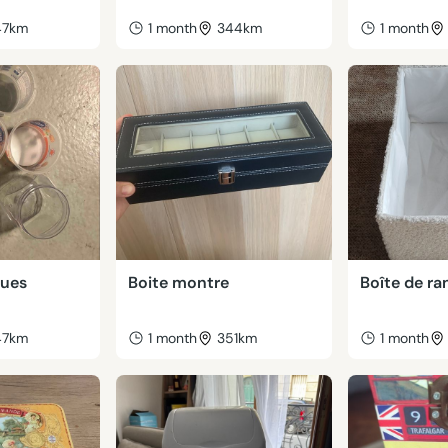
47km
1 month
344km
1 month
ques
Boite montre
Boîte de r
47km
1 month
351km
1 month