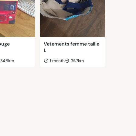
ouge
Vetements femme taille
L
346km
1 month
357km