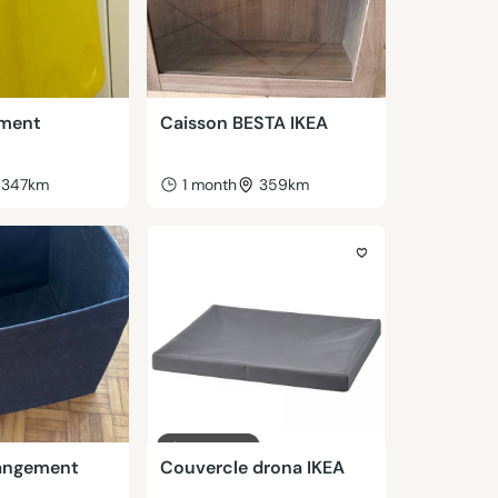
ement
Caisson BESTA IKEA
347km
1 month
359km
rangement
Couvercle drona IKEA