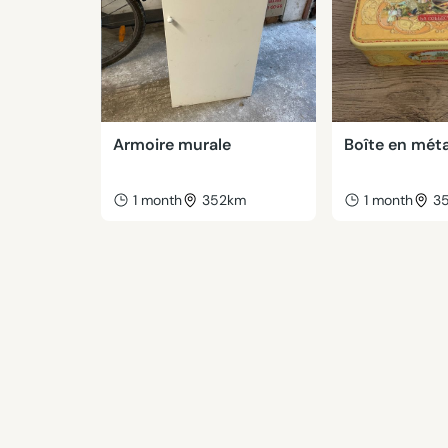
Armoire murale
Boîte en méta
1 month
352km
1 month
3