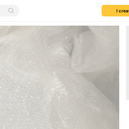
I cre