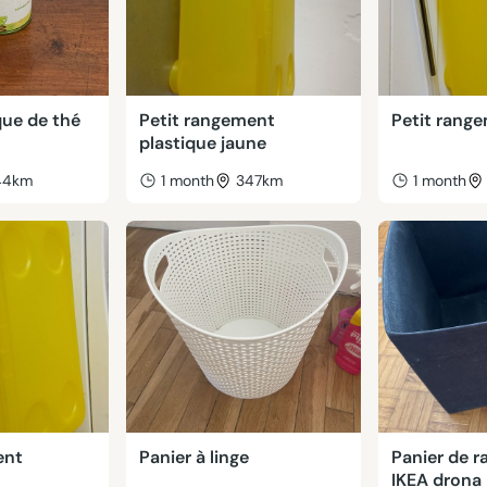
que de thé
Petit rangement
Petit rang
plastique jaune
44km
1 month
347km
1 month
ent
Panier à linge
Panier de 
IKEA drona