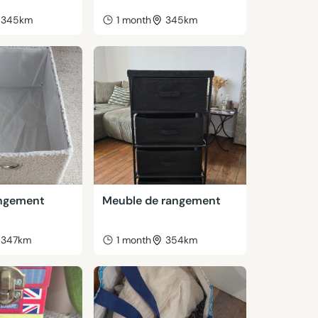
345km
1 month
345km
angement
Meuble de rangement
347km
1 month
354km