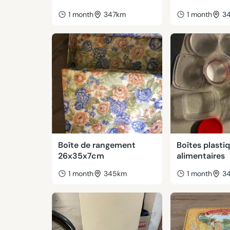
1 month
347km
1 month
3
Boîte de rangement
Boîtes plasti
26x35x7cm
alimentaires
1 month
345km
1 month
3