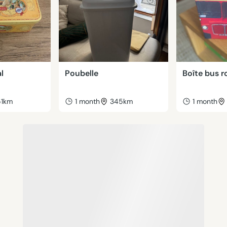
l
Poubelle
Boîte bus r
51km
1 month
345km
1 month