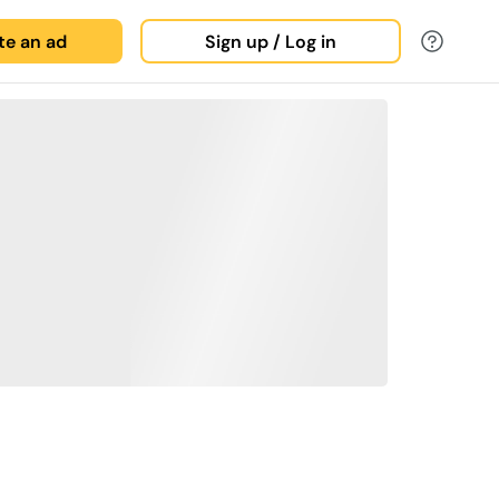
ate an ad
Sign up / Log in