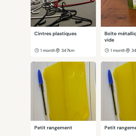
Cintres plastiques
Boîte métalli
vide
1 month
347km
1 month
3
Petit rangement
Petit rangem