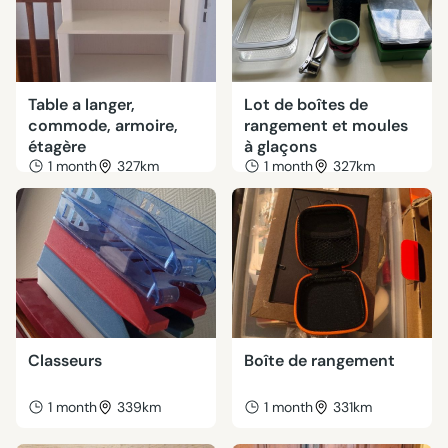
Table a langer,
Lot de boîtes de
commode, armoire,
rangement et moules
étagère
à glaçons
1 month
327km
1 month
327km
Classeurs
Boîte de rangement
1 month
339km
1 month
331km