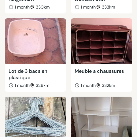
1 month
330km
1 month
333km
Lot de 3 bacs en
Meuble a chaussures
plastique
1 month
326km
1 month
332km