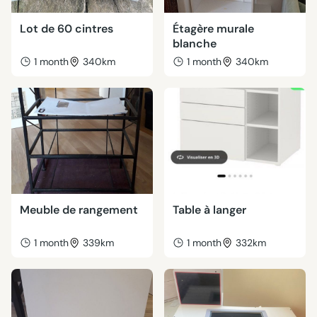
Lot de 60 cintres
Étagère murale
blanche
1 month
340km
1 month
340km
Meuble de rangement
Table à langer
1 month
339km
1 month
332km