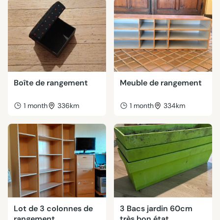
Boîte de rangement
Meuble de rangement
1 month
336km
1 month
334km
Lot de 3 colonnes de
3 Bacs jardin 60cm
rangement
très bon état