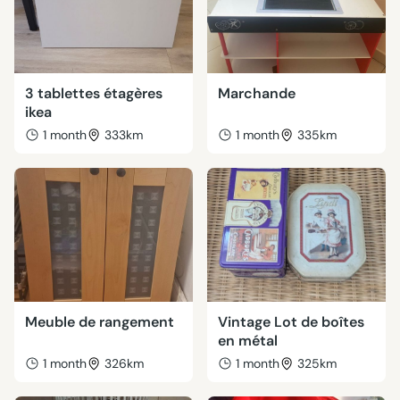
3 tablettes étagères
Marchande
ikea
1 month
333km
1 month
335km
Meuble de rangement
Vintage Lot de boîtes
en métal
1 month
326km
1 month
325km