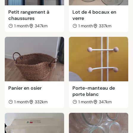
Petit rangement à
Lot de 4 bocaux en
chaussures
verre
1 month
347km
1 month
337km
Panier en osier
Porte-manteau de
porte blanc
1 month
332km
1 month
347km