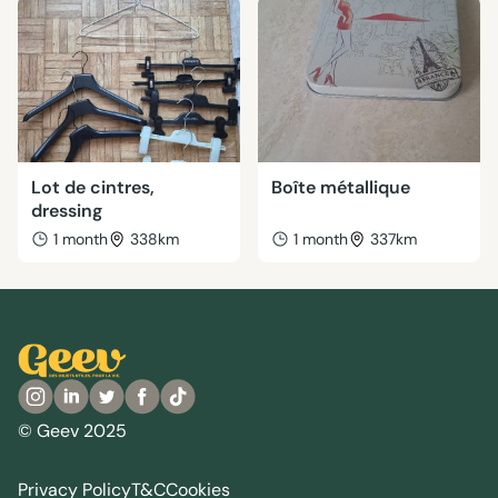
Lot de cintres,
Boîte métallique
dressing
1 month
338km
1 month
337km
© Geev 2025
Privacy Policy
T&C
Cookies