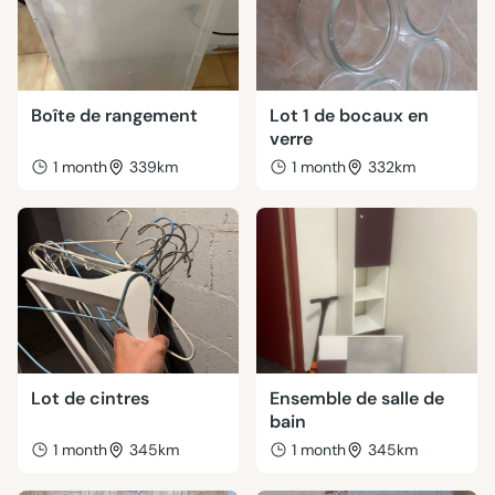
Boîte de rangement
Lot 1 de bocaux en
verre
1 month
339km
1 month
332km
Lot de cintres
Ensemble de salle de
bain
1 month
345km
1 month
345km