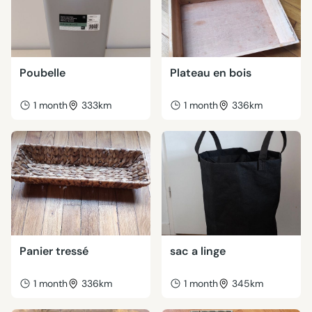
Poubelle
Plateau en bois
1 month
333km
1 month
336km
Panier tressé
sac a linge
1 month
336km
1 month
345km