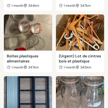
1 month
344km
1 month
347km
Boîtes plastiques
(Urgent) Lot de cintres
alimentaires
bois et plastique
1 month
347km
1 month
345km