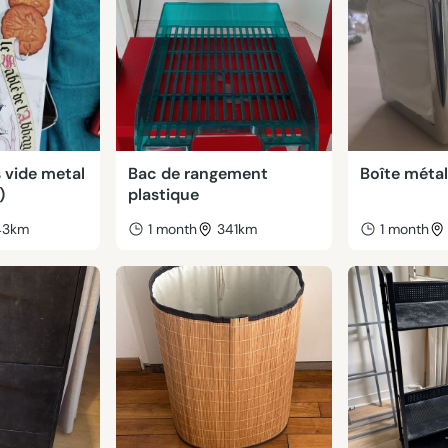
s vide metal
Bac de rangement
Boîte métal
)
plastique
43km
1 month
341km
1 month