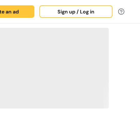
ate an ad
Sign up / Log in