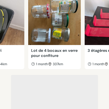
i
Lot de 4 bocaux en verre
3 étagères 
pour confiture
34km
1 month
337km
1 month