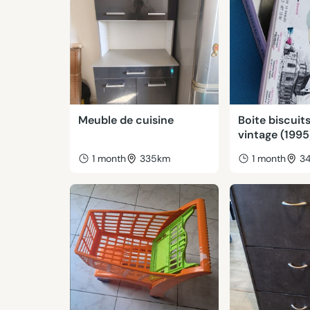
Meuble de cuisine
Boite biscuit
vintage (1995
1 month
335km
1 month
3