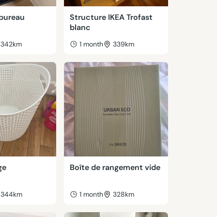
 bureau
Structure IKEA Trofast
blanc
342km
1 month
339km
ge
Boîte de rangement vide
344km
1 month
328km