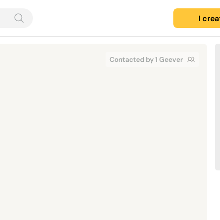
I cre
Contacted by 1 Geever