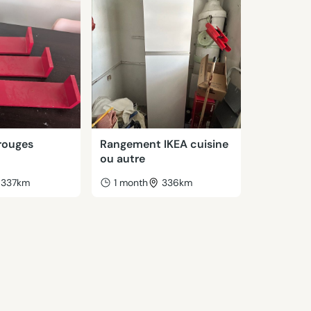
rouges
Rangement IKEA cuisine
ou autre
337km
1 month
336km