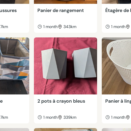
ussures
Panier de rangement
Étagère de
27km
1 month
343km
1 month
de
2 pots à crayon bleus
Panier à lin
37km
1 month
339km
1 month