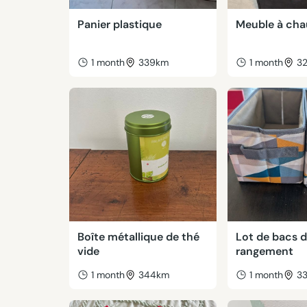
Panier plastique
Meuble à cha
1 month
339km
1 month
3
Boîte métallique de thé
Lot de bacs 
vide
rangement
1 month
344km
1 month
3