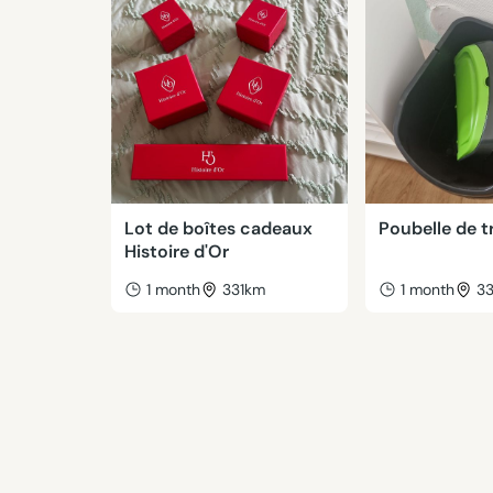
Lot de boîtes cadeaux
Poubelle de tr
Histoire d'Or
1 month
331km
1 month
3