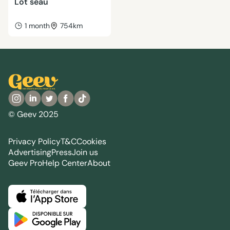
Lot seau
1 month
754km
© Geev 2025
Privacy Policy
T&C
Cookies
Advertising
Press
Join us
Geev Pro
Help Center
About