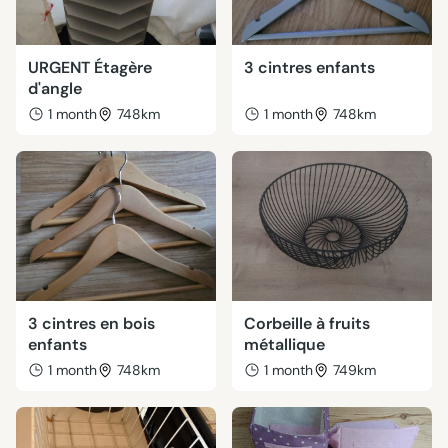
URGENT Étagère
3 cintres enfants
d'angle
1 month
748km
1 month
748km
3 cintres en bois
Corbeille à fruits
enfants
métallique
1 month
748km
1 month
749km