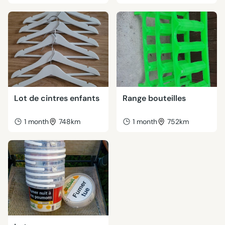
Lot de cintres enfants
Range bouteilles
1 month
748km
1 month
752km