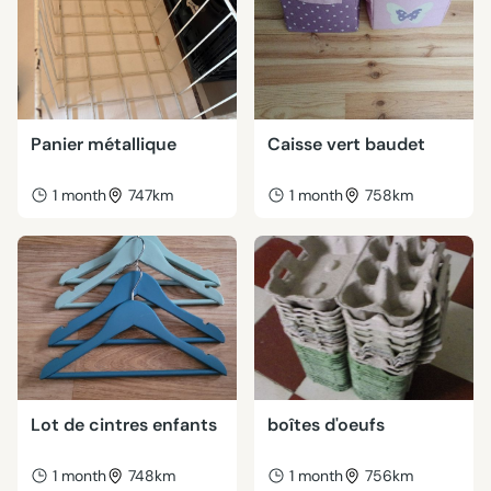
Panier métallique
Caisse vert baudet
1 month
747km
1 month
758km
Lot de cintres enfants
boîtes d'oeufs
1 month
748km
1 month
756km