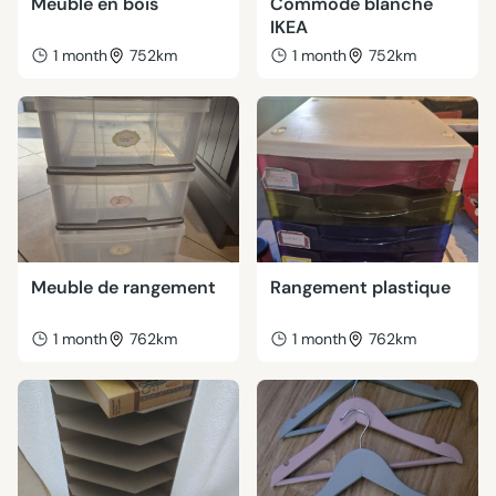
Meuble en bois
Commode blanche
IKEA
1 month
752km
1 month
752km
Meuble de rangement
Rangement plastique
1 month
762km
1 month
762km