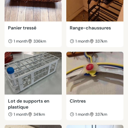
Panier tressé
Range-chaussures
1 month
336km
1 month
337km
Lot de supports en
Cintres
plastique
1 month
341km
1 month
337km