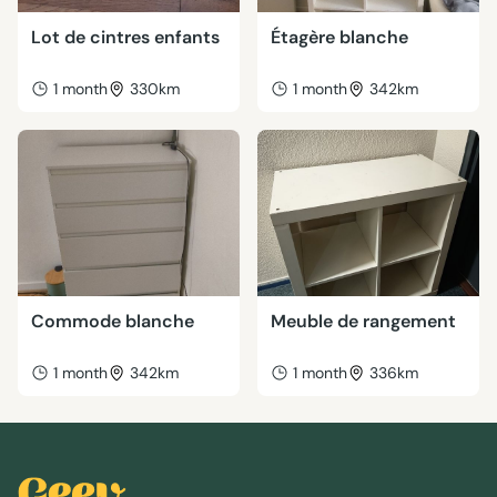
Lot de cintres enfants
Étagère blanche
1 month
330km
1 month
342km
Commode blanche
Meuble de rangement
1 month
342km
1 month
336km