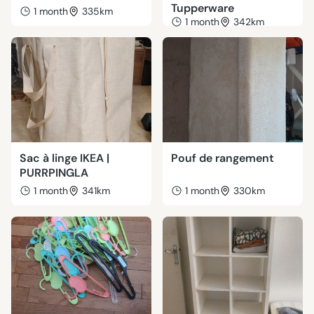
Tupperware
1 month
335km
1 month
342km
Sac à linge IKEA |
Pouf de rangement
PURRPINGLA
1 month
341km
1 month
330km