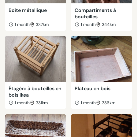
Boîte métallique
Compartiments à
bouteilles
1 month
337km
1 month
344km
Étagère à bouteilles en
Plateau en bois
bois Ikea
1 month
331km
1 month
336km