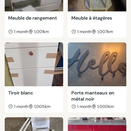
Meuble de rangement
Meuble à étagères
1 month
1,001km
1 month
1,007km
Tiroir blanc
Porte manteaux en
métal noir
1 month
1,005km
1 month
1,000km