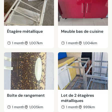
Étagère métallique
Meuble bas de cuisine
1 month
1,007km
1 month
1,004km
Boîte de rangement
Lot de 2 étagères
métalliques
1 month
1,005km
1 month
999km