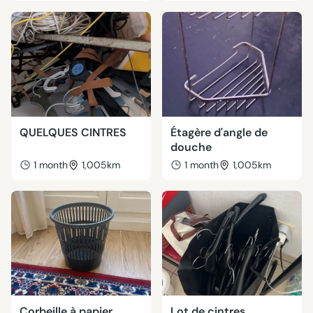
QUELQUES CINTRES
Étagère d'angle de
douche
1 month
1,005km
1 month
1,005km
Corbeille à papier
Lot de cintres