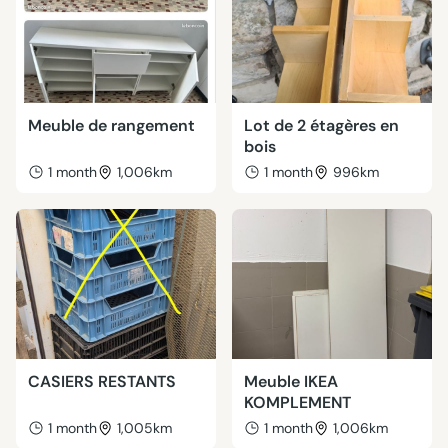
Meuble de rangement
Lot de 2 étagères en
bois
1 month
1,006km
1 month
996km
CASIERS RESTANTS
Meuble IKEA
KOMPLEMENT
1 month
1,005km
1 month
1,006km