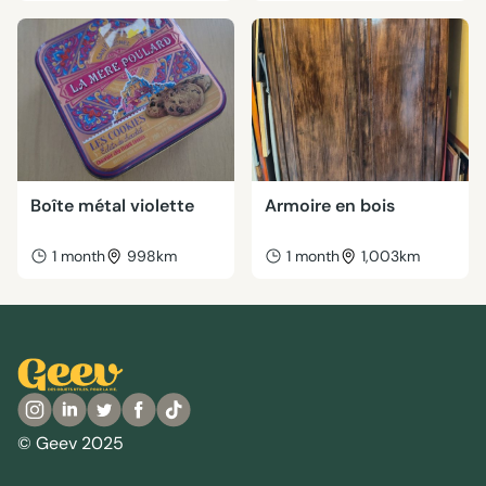
Boîte métal violette
Armoire en bois
1 month
998km
1 month
1,003km
© Geev 2025