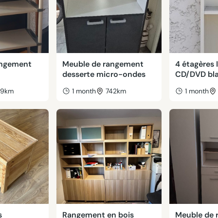
angement
Meuble de rangement
4 étagères 
desserte micro-ondes
CD/DVD bl
39km
1 month
742km
1 month
s
Rangement en bois
Meuble de 