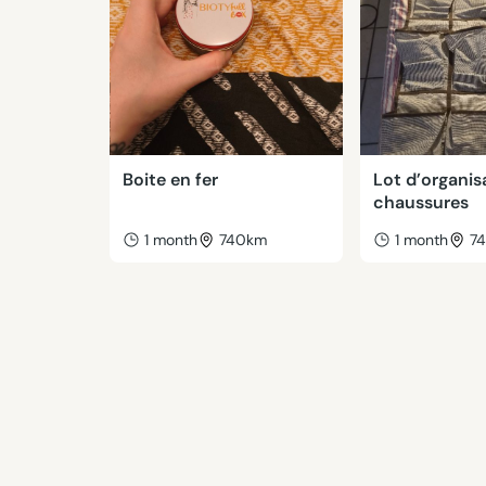
Boite en fer
Lot d’organis
chaussures
1 month
740km
1 month
7