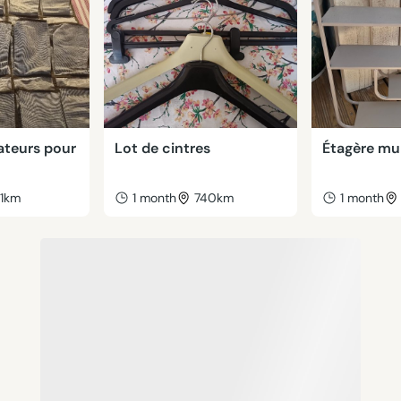
ateurs pour
Lot de cintres
Étagère mu
41km
1 month
740km
1 month