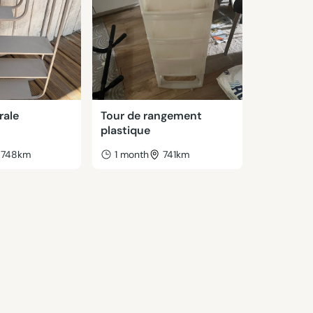
rale
Tour de rangement
plastique
748km
1 month
741km