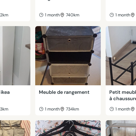
42km
1 month
740km
1 month
 ikea
Meuble de rangement
Petit meubl
à chaussur
43km
1 month
734km
1 month