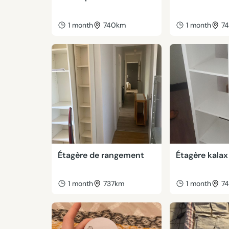
1 month
740km
1 month
7
Étagère de rangement
Étagère kalax
1 month
737km
1 month
7