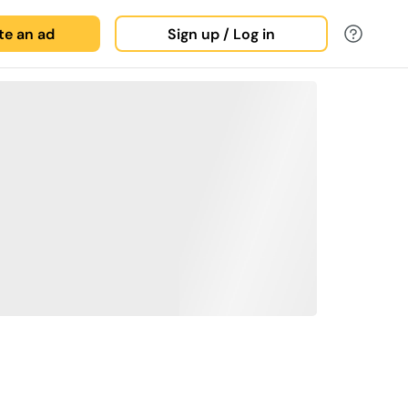
ate an ad
Sign up / Log in