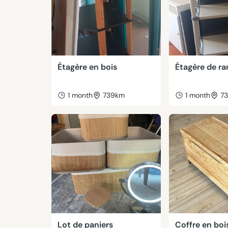
Étagère en bois
Étagère de r
1 month
739km
1 month
7
Lot de paniers
Coffre en boi