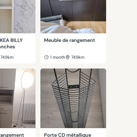
IKEA BILLY
Meuble de rangement
anches
749km
1 month
749km
rangement
Porte CD métallique