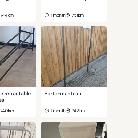
744km
1 month
751km
e rétractable
Porte-manteau
es
740km
1 month
742km