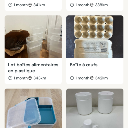
1 month
341km
1 month
338km
Lot boîtes alimentaires
Boîte à œufs
en plastique
1 month
343km
1 month
342km