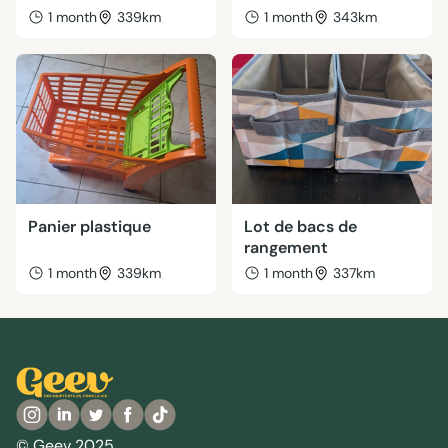
1 month
339km
1 month
343km
Panier plastique
Lot de bacs de
rangement
1 month
339km
1 month
337km
© Geev 2025