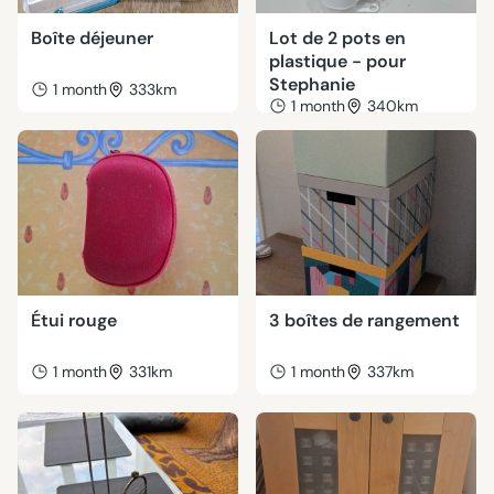
Boîte déjeuner
Lot de 2 pots en
plastique - pour
Stephanie
1 month
333km
1 month
340km
Étui rouge
3 boîtes de rangement
1 month
331km
1 month
337km