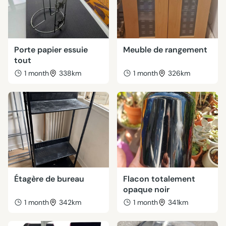
Porte papier essuie
Meuble de rangement
tout
1 month
338km
1 month
326km
Étagère de bureau
Flacon totalement
opaque noir
1 month
342km
1 month
341km