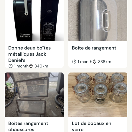
Donne deux boîtes
Boîte de rangement
métalliques Jack
Daniel’s
1 month
338km
1 month
340km
Boîtes rangement
Lot de bocaux en
chaussures
verre