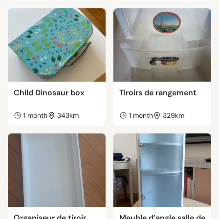
Child Dinosaur box
Tiroirs de rangement
1 month
343km
1 month
329km
Organiseur de tiroir
Meuble d’angle salle de