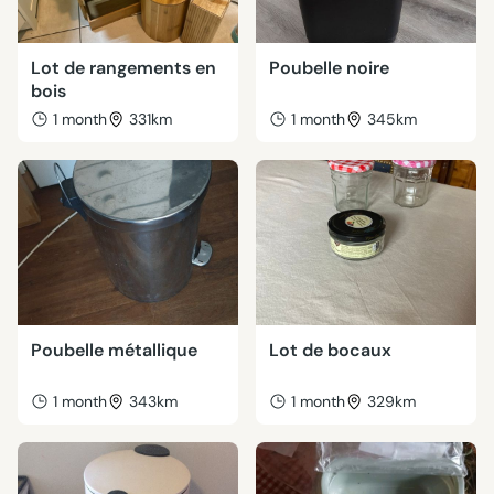
Lot de rangements en
Poubelle noire
bois
1 month
331km
1 month
345km
Poubelle métallique
Lot de bocaux
1 month
343km
1 month
329km