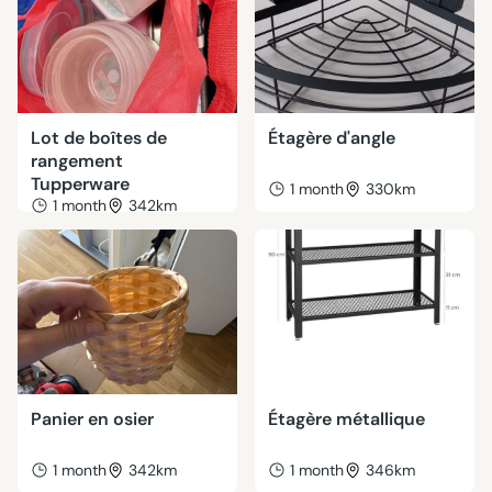
Lot de boîtes de
Étagère d'angle
rangement
Tupperware
1 month
330km
1 month
342km
Panier en osier
Étagère métallique
1 month
342km
1 month
346km