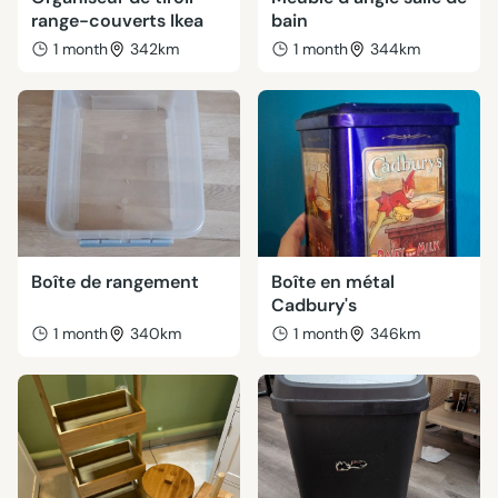
range-couverts Ikea
bain
1 month
342km
1 month
344km
Boîte de rangement
Boîte en métal
Cadbury's
1 month
340km
1 month
346km