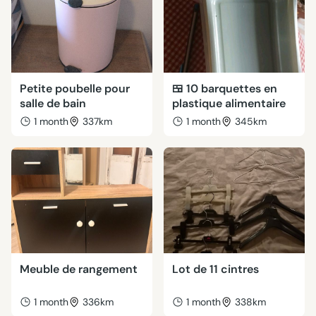
Petite poubelle pour
🍱 10 barquettes en
salle de bain
plastique alimentaire
1 month
337km
1 month
345km
Meuble de rangement
Lot de 11 cintres
1 month
336km
1 month
338km