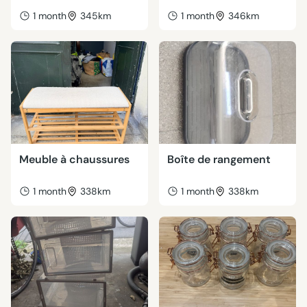
1 month
345km
1 month
346km
Meuble à chaussures
Boîte de rangement
1 month
338km
1 month
338km