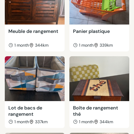
Meuble de rangement
Panier plastique
1 month
344km
1 month
339km
Lot de bacs de
Boîte de rangement
rangement
thé
1 month
337km
1 month
344km