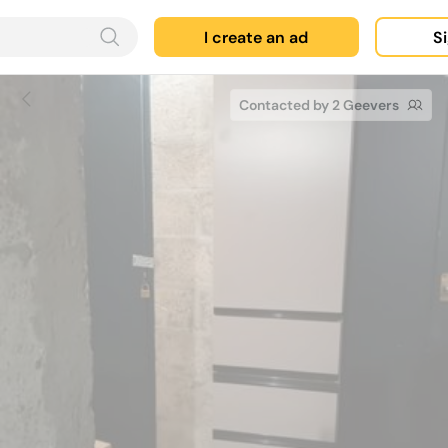
I create an ad
Si
Contacted by 2 Geevers