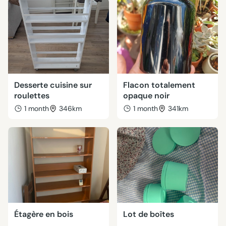
Desserte cuisine sur
Flacon totalement
roulettes
opaque noir
1 month
346km
1 month
341km
Étagère en bois
Lot de boîtes