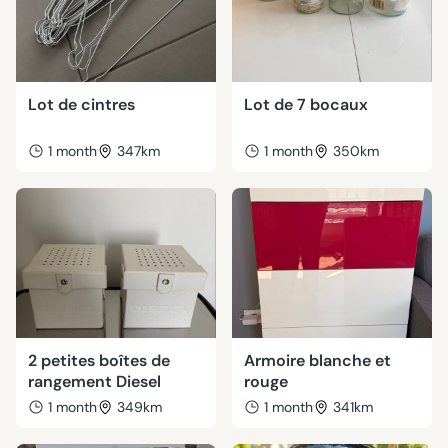
Lot de cintres
Lot de 7 bocaux
1 month
347km
1 month
350km
2 petites boîtes de
Armoire blanche et
rangement Diesel
rouge
1 month
349km
1 month
341km