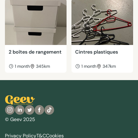
2 boîtes de rangement
Cintres plastiques
1 month
345km
1 month
347km
© Geev 2025
Privacy Policy
T&C
Cookies