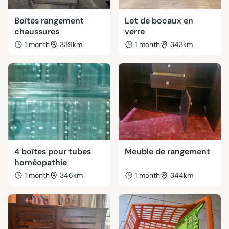
Boîtes rangement
Lot de bocaux en
chaussures
verre
1 month
339km
1 month
343km
4 boîtes pour tubes
Meuble de rangement
homéopathie
1 month
346km
1 month
344km