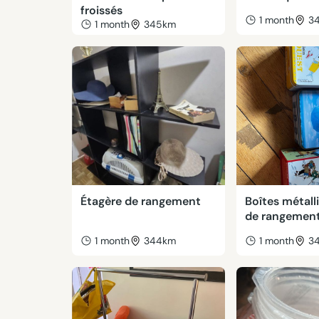
froissés
1 month
3
1 month
345km
Étagère de rangement
Boîtes métall
de rangemen
1 month
344km
1 month
3