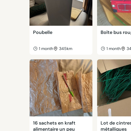
Poubelle
Boîte bus ro
1 month
345km
1 month
3
16 sachets en kraft
Lot de cintre
alimentaire un peu
métalliques