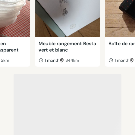
 en
Meuble rangement Besta
Boîte de r
nsparent
vert et blanc
45km
1 month
344km
1 month