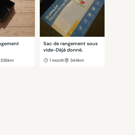
angement
Sac de rangement sous
vide-Déjà donné.
336km
1 month
344km