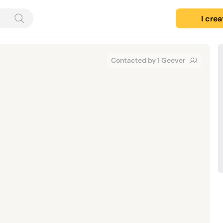
I cre
Contacted by 1 Geever