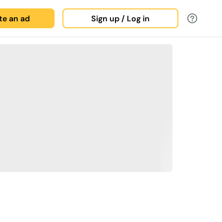
ate an ad
Sign up / Log in