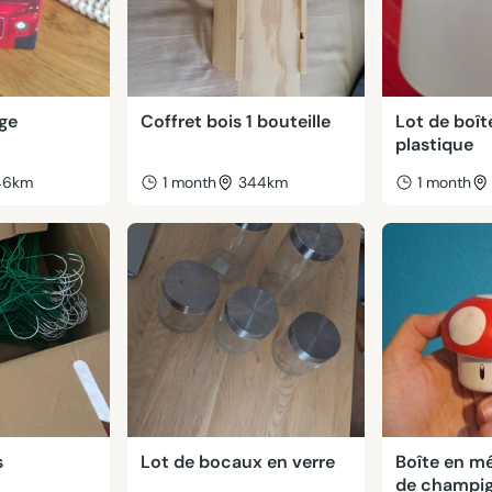
uge
Coffret bois 1 bouteille
Lot de boît
plastique
46km
1 month
344km
1 month
s
Lot de bocaux en verre
Boîte en mé
de champi