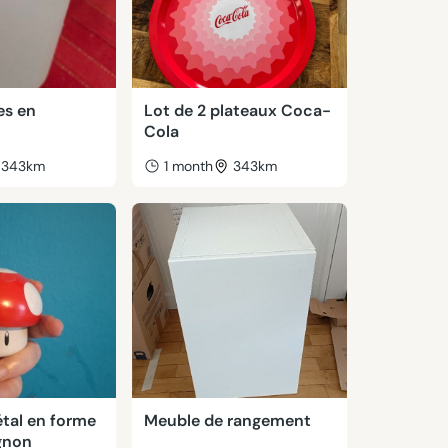
es en
Lot de 2 plateaux Coca-
Cola
343km
1 month
343km
tal en forme
Meuble de rangement
gnon