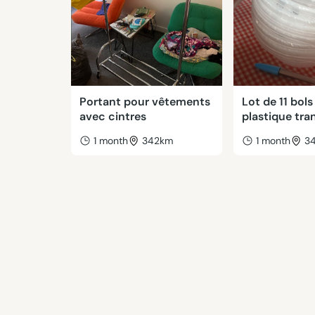
Portant pour vêtements
Lot de 11 bols
avec cintres
plastique tra
1 month
342km
1 month
3