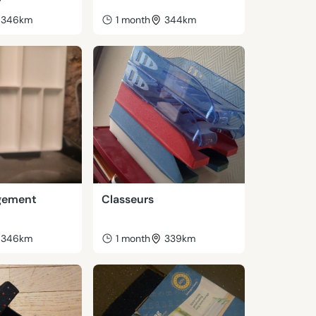
346km
1 month
344km
gement
Classeurs
346km
1 month
339km