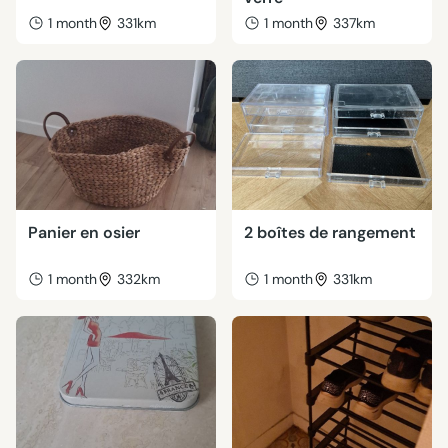
1 month
331km
1 month
337km
Panier en osier
2 boîtes de rangement
1 month
332km
1 month
331km