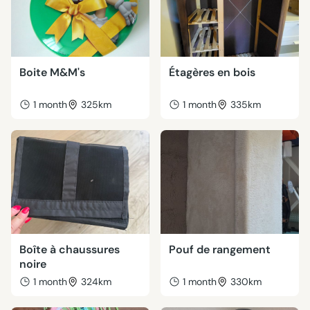
Boite M&M's
Étagères en bois
1 month
325km
1 month
335km
Boîte à chaussures
Pouf de rangement
noire
1 month
324km
1 month
330km