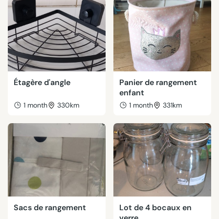
Étagère d'angle
Panier de rangement
enfant
1 month
330km
1 month
331km
Sacs de rangement
Lot de 4 bocaux en
verre