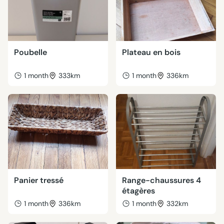
Poubelle
Plateau en bois
1 month
333km
1 month
336km
Panier tressé
Range-chaussures 4
étagères
1 month
336km
1 month
332km