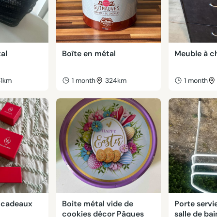
al
Boîte en métal
Meuble à c
31km
1 month
324km
1 month
s cadeaux
Boite métal vide de
Porte servi
cookies décor Pâques
salle de bai