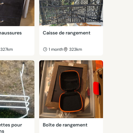
haussures
Caisse de rangement
327km
1 month
323km
ettes pour
Boîte de rangement
ns