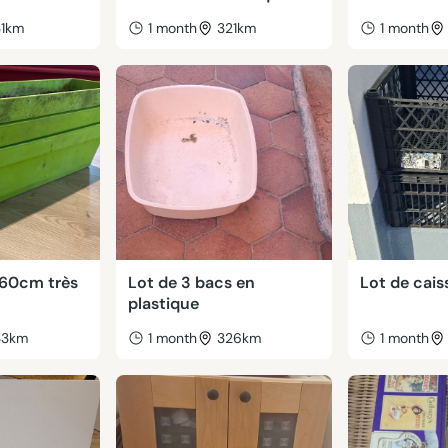
31km
1 month
321km
1 month
 60cm très
Lot de 3 bacs en
Lot de cais
plastique
33km
1 month
326km
1 month