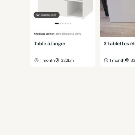
Table à langer
3 tablettes é
1 month
332km
1 month
3