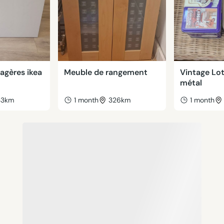
tagères ikea
Meuble de rangement
Vintage Lot
métal
33km
1 month
326km
1 month