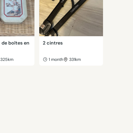
 de boîtes en
2 cintres
325km
1 month
331km