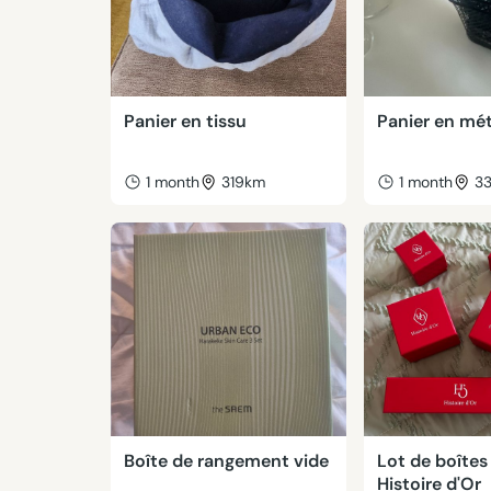
Panier en tissu
Panier en mét
1 month
319km
1 month
3
Boîte de rangement vide
Lot de boîte
Histoire d'Or