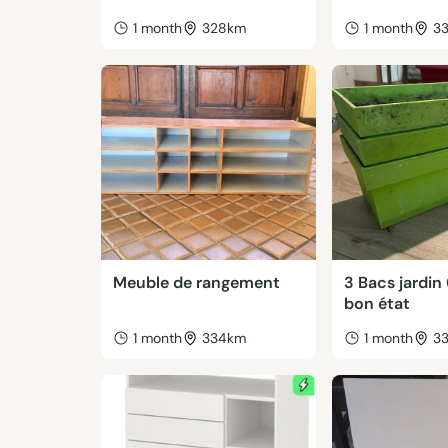
1 month
328km
1 month
3
Meuble de rangement
3 Bacs jardin
bon état
1 month
334km
1 month
3