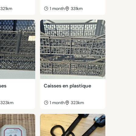
321km
1 month
331km
ses
Caisses en plastique
323km
1 month
323km