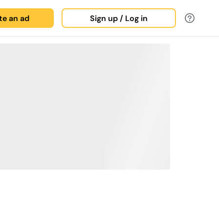
ate an ad
Sign up / Log in