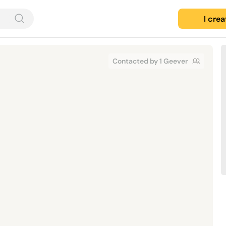
I cre
Contacted by 1 Geever