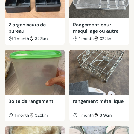
2 organiseurs de
Rangement pour
bureau
maquillage ou autre
1 month
327km
1 month
322km
Boîte de rangement
rangement métallique
1 month
323km
1 month
319km