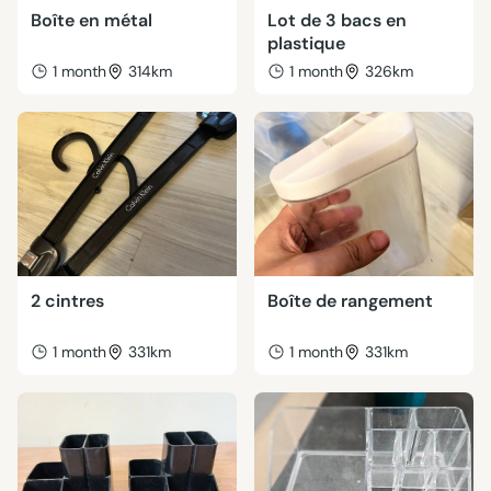
Boîte en métal
Lot de 3 bacs en
plastique
1 month
314km
1 month
326km
2 cintres
Boîte de rangement
1 month
331km
1 month
331km