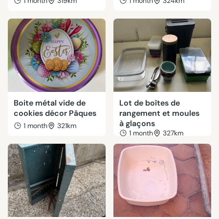
1 month
319km
1 month
324km
Boite métal vide de
Lot de boîtes de
cookies décor Pâques
rangement et moules
à glaçons
1 month
321km
1 month
327km