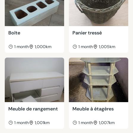
Boîte
Panier tressé
1 month
1,000km
1 month
1,005km
Meuble de rangement
Meuble à étagères
1 month
1,001km
1 month
1,007km