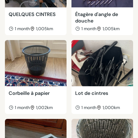
QUELQUES CINTRES
Étagère d'angle de
douche
1 month
1,005km
1 month
1,005km
Corbeille à papier
Lot de cintres
1 month
1,002km
1 month
1,000km