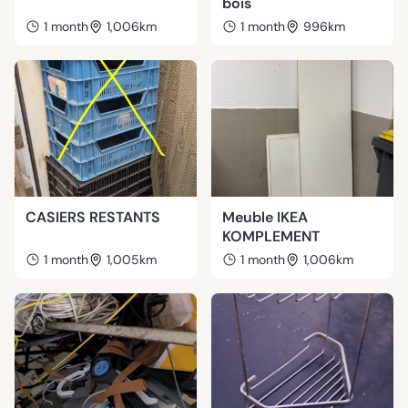
bois
1 month
1,006km
1 month
996km
CASIERS RESTANTS
Meuble IKEA
KOMPLEMENT
1 month
1,005km
1 month
1,006km