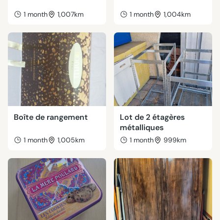
1 month
1,007km
1 month
1,004km
Boîte de rangement
Lot de 2 étagères
métalliques
1 month
1,005km
1 month
999km