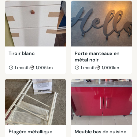
Tiroir blanc
Porte manteaux en
métal noir
1 month
1,005km
1 month
1,000km
Étagère métallique
Meuble bas de cuisine