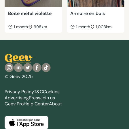
Boîte métal violette
Armoire en bois
1 month
998km
1 month
1,003km
© Geev 2025
Privacy Policy
T&C
Cookies
Advertising
Press
Join us
Geev Pro
Help Center
About