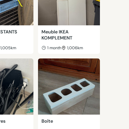
ESTANTS
Meuble IKEA
KOMPLEMENT
1,005km
1 month
1,006km
res
Boîte