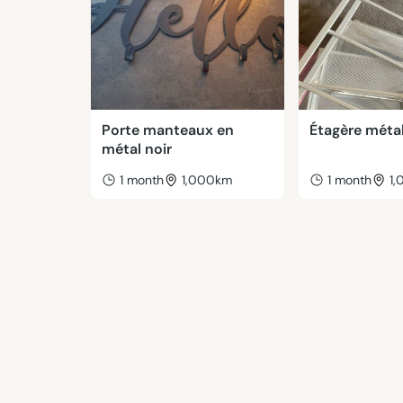
Porte manteaux en
Étagère métal
métal noir
1 month
1,000km
1 month
1