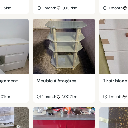
,005km
1 month
1,002km
1 month
angement
Meuble à étagères
Tiroir blanc
001km
1 month
1,007km
1 month