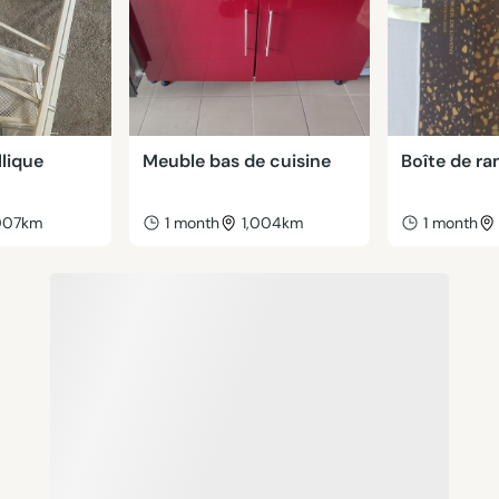
lique
Meuble bas de cuisine
Boîte de r
,007km
1 month
1,004km
1 month