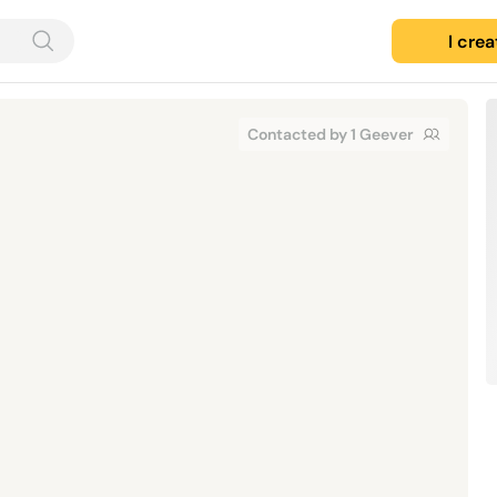
I cre
Contacted by 1 Geever