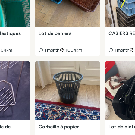
lastiques
Lot de paniers
CASIERS R
,004km
1 month
1,004km
1 month
le de
Corbeille à papier
Lot de cint