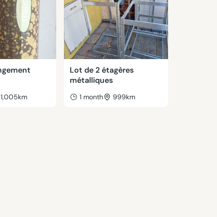
angement
Lot de 2 étagères
métalliques
1,005km
1 month
999km