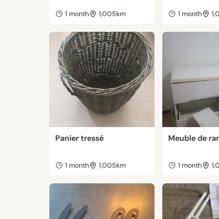
1 month
1,005km
1 month
1
Panier tressé
Meuble de r
1 month
1,005km
1 month
1,