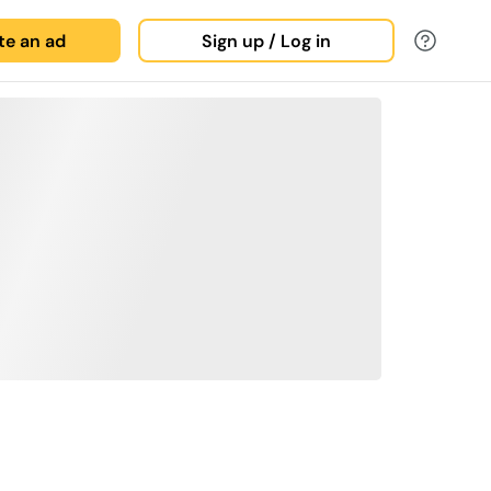
ate an ad
Sign up / Log in