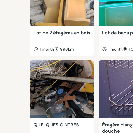
Lot de 2 étagères en bois
Lot de bacs p
1 month
996km
1 month
1
QUELQUES CINTRES
Étagère d'ang
douche