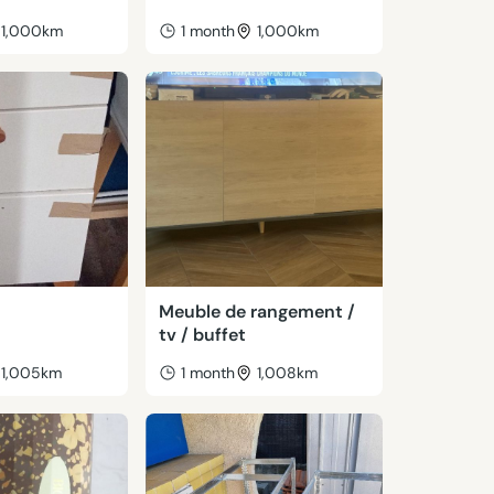
1,000km
1 month
1,000km
Meuble de rangement /
tv / buffet
1,005km
1 month
1,008km