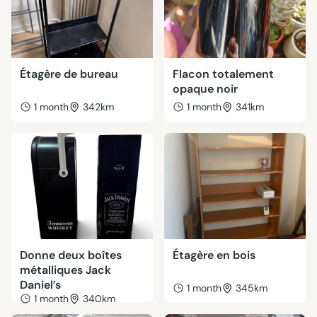
Étagère de bureau
Flacon totalement
opaque noir
1 month
342km
1 month
341km
Donne deux boîtes
Étagère en bois
métalliques Jack
Daniel’s
1 month
345km
1 month
340km