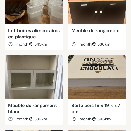
Lot boîtes alimentaires
Meuble de rangement
en plastique
1 month
343km
1 month
336km
Meuble de rangement
Boite bois 19 x 19 x 7.7
blanc
cm
1 month
339km
1 month
346km