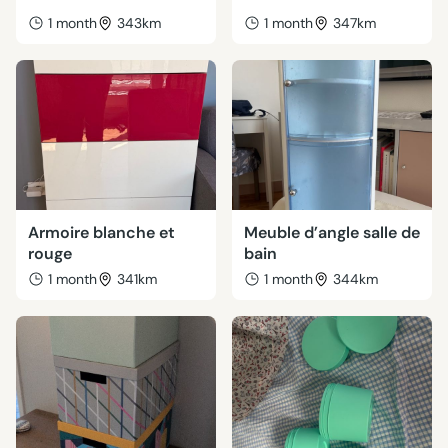
1 month
343km
1 month
347km
Armoire blanche et
Meuble d’angle salle de
rouge
bain
1 month
341km
1 month
344km