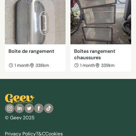
Boîte de rangement
Boîtes rangement
chaussures
1 month
338km
1 month
339km
© Geev 2025
Privacy Policy
T&C
Cookies