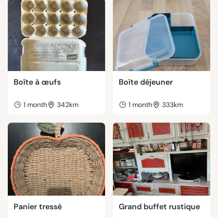
Boîte à œufs
Boîte déjeuner
1 month
342km
1 month
333km
Panier tressé
Grand buffet rustique