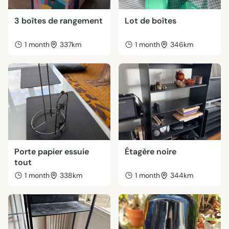
3 boîtes de rangement
Lot de boîtes
1 month
337km
1 month
346km
Porte papier essuie
Étagère noire
tout
1 month
338km
1 month
344km