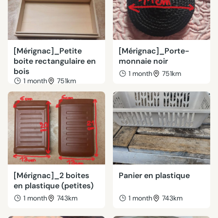
[Mérignac]_Petite
[Mérignac]_Porte-
boite rectangulaire en
monnaie noir
bois
1 month
751km
1 month
751km
[Mérignac]_2 boites
Panier en plastique
en plastique (petites)
1 month
743km
1 month
743km