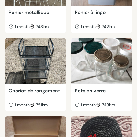
Panier métallique
Panier à linge
1 month
743km
1 month
742km
Chariot de rangement
Pots en verre
1 month
751km
1 month
748km