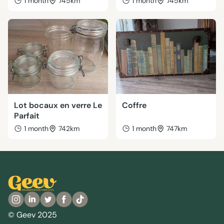
1 month
745km
1 month
745km
Lot bocaux en verre Le
Coffre
Parfait
1 month
742km
1 month
747km
© Geev 2025