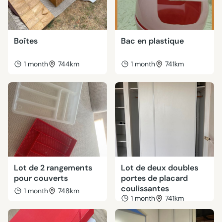
Boîtes
Bac en plastique
1 month
744km
1 month
741km
Lot de 2 rangements
Lot de deux doubles
pour couverts
portes de placard
coulissantes
1 month
748km
1 month
741km