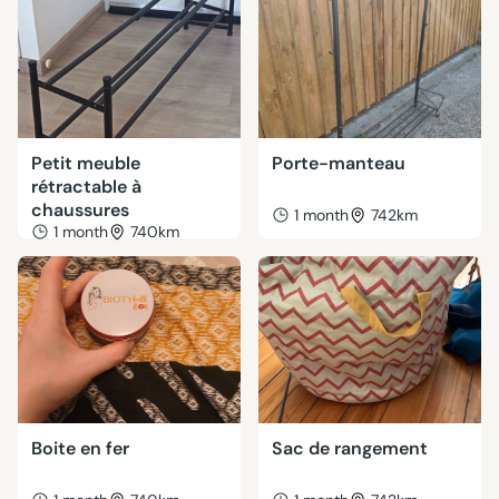
Petit meuble
Porte-manteau
rétractable à
chaussures
1 month
742km
1 month
740km
Boite en fer
Sac de rangement