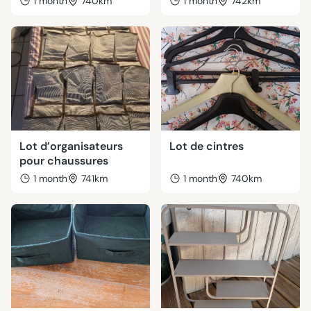
1 month
740km
1 month
742km
Lot d’organisateurs
Lot de cintres
pour chaussures
1 month
741km
1 month
740km