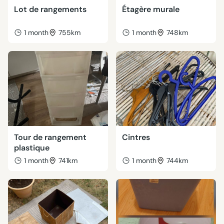
Lot de rangements
Étagère murale
1 month
755km
1 month
748km
Tour de rangement
Cintres
plastique
1 month
741km
1 month
744km