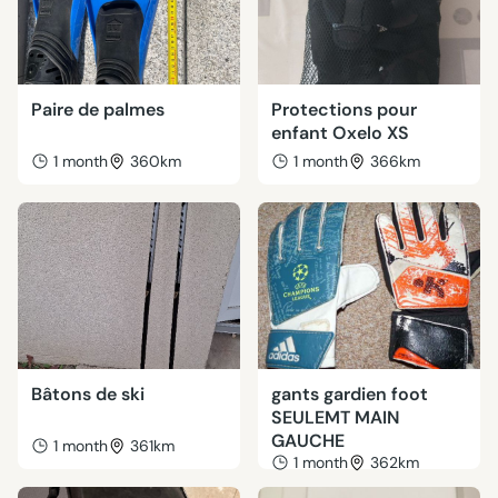
Paire de palmes
Protections pour
enfant Oxelo XS
1 month
360km
1 month
366km
Bâtons de ski
gants gardien foot
SEULEMT MAIN
GAUCHE
1 month
361km
1 month
362km