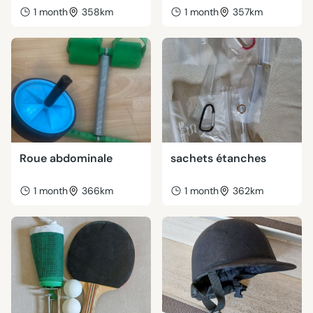
1 month
358km
1 month
357km
Roue abdominale
sachets étanches
1 month
366km
1 month
362km