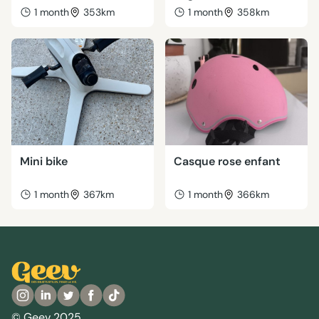
1 month
353km
1 month
358km
Mini bike
Casque rose enfant
1 month
367km
1 month
366km
© Geev 2025