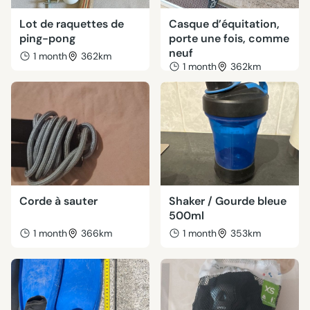
Lot de raquettes de
Casque d’équitation,
ping-pong
porte une fois, comme
neuf
1 month
362km
1 month
362km
Corde à sauter
Shaker / Gourde bleue
500ml
1 month
366km
1 month
353km