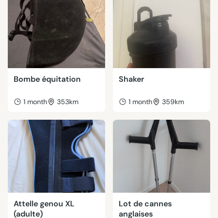
Bombe équitation
Shaker
1 month
353km
1 month
359km
Attelle genou XL
Lot de cannes
(adulte)
anglaises