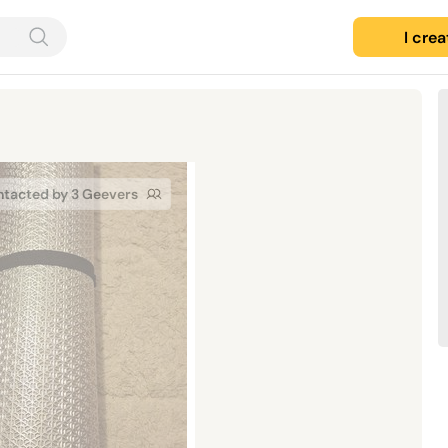
I cre
tacted by 3 Geevers