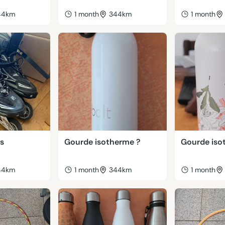
44km
1 month
344km
1 month
rs
Gourde isotherme ?
Gourde iso
44km
1 month
344km
1 month