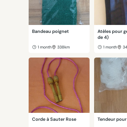
Bandeau poignet
Atèles pour g
de 4)
1 month
338km
1 month
3
Corde à Sauter Rose
Tendeur pour