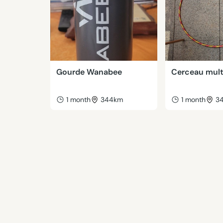
Gourde Wanabee
Cerceau mult
1 month
344km
1 month
3