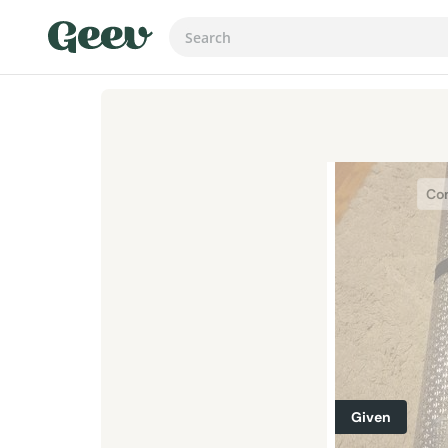
Con
Given