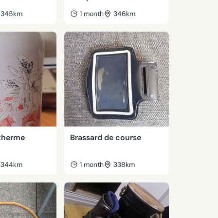
345km
1 month
346km
therme
Brassard de course
344km
1 month
338km