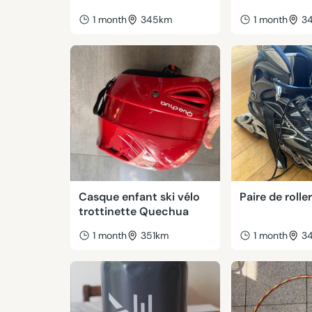
1 month
345km
1 month
3
Casque enfant ski vélo
Paire de rolle
trottinette Quechua
1 month
351km
1 month
3