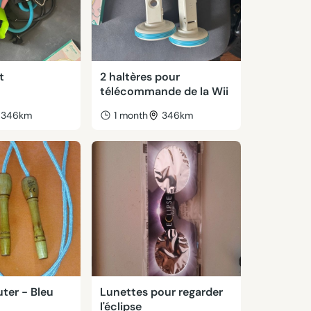
t
2 haltères pour
télécommande de la Wii
346km
1 month
346km
ter - Bleu
Lunettes pour regarder
l'éclipse