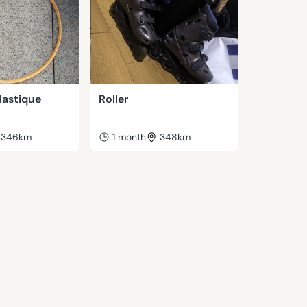
lastique
Roller
346km
1 month
348km