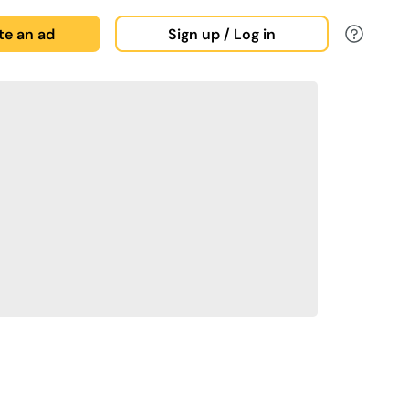
ate an ad
Sign up / Log in