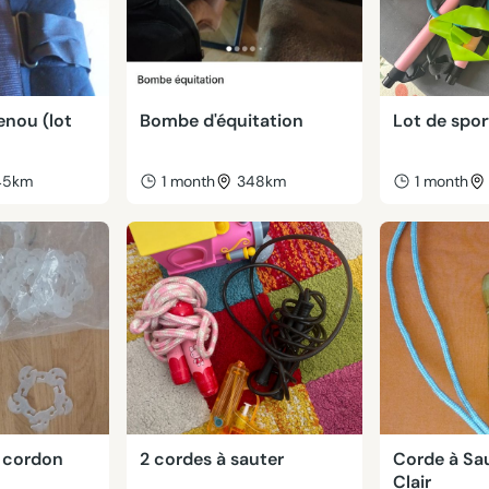
enou (lot
Bombe d'équitation
Lot de spor
45km
1 month
348km
1 month
 cordon
2 cordes à sauter
Corde à Sau
Clair