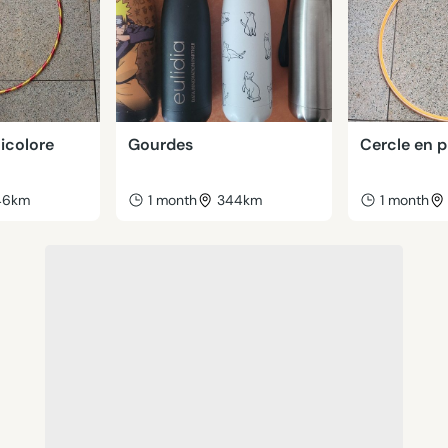
icolore
Gourdes
Cercle en p
46km
1 month
344km
1 month