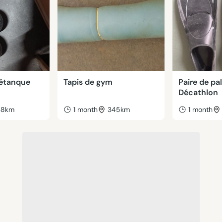
pétanque
Tapis de gym
Paire de pa
Décathlon
38km
1 month
345km
1 month