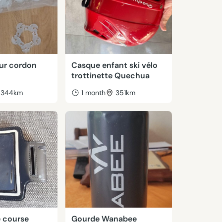
ur cordon
Casque enfant ski vélo
trottinette Quechua
344km
1 month
351km
e course
Gourde Wanabee