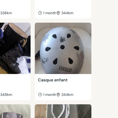
338km
1 month
344km
Casque enfant
348km
1 month
344km