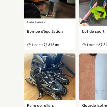
Bombe d'équitation
Lot de sport
1 month
348km
1 month
3
Paire de rollers
Gourde isoth