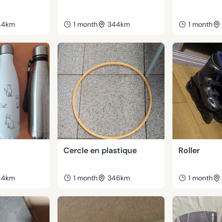
44km
1 month
344km
1 month
Cercle en plastique
Roller
44km
1 month
346km
1 month