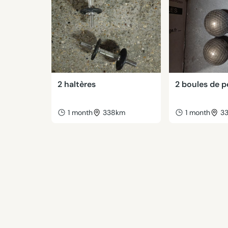
2 haltères
2 boules de 
1 month
338km
1 month
3