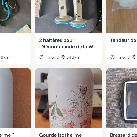
2 haltères pour
Tendeur po
télécommande de la Wii
46km
1 month
346km
1 month
erme ?
Gourde isotherme
Brassard d