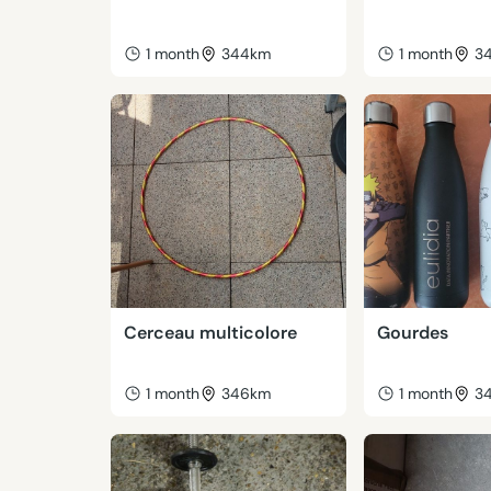
1 month
344km
1 month
3
Cerceau multicolore
Gourdes
1 month
346km
1 month
3