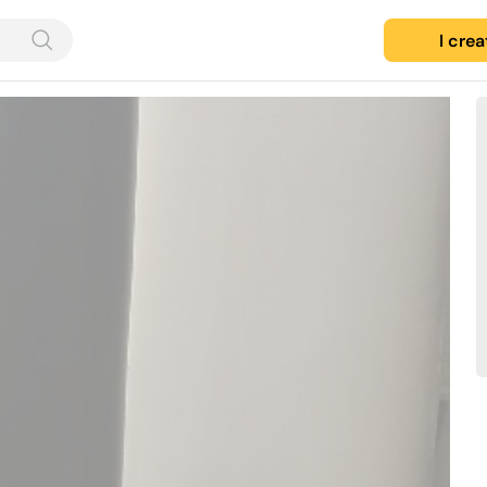
I cre