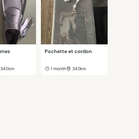
lmes
Pochette et cordon
345km
1 month
342km