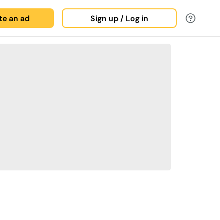
ate an ad
Sign up / Log in