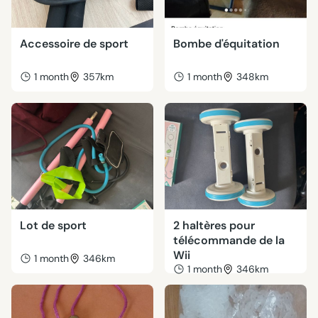
Accessoire de sport
Bombe d'équitation
1 month
357km
1 month
348km
Lot de sport
2 haltères pour
télécommande de la
Wii
1 month
346km
1 month
346km