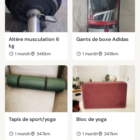
Altère musculation 6
Gants de boxe Adidas
kg
1 month
346km
1 month
349km
Tapis de sport/yoga
Bloc de yoga
1 month
347km
1 month
347km