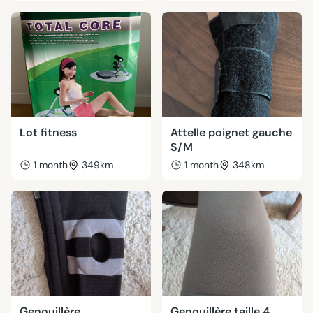
Lot fitness
Attelle poignet gauche
S/M
1 month
349km
1 month
348km
Genouillère
Genouillère taille 4