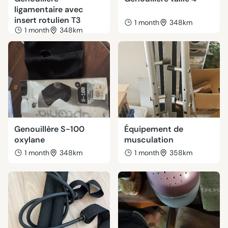
ligamentaire avec
insert rotulien T3
1 month
348km
1 month
348km
Genouillère S-100
Équipement de
oxylane
musculation
1 month
348km
1 month
358km