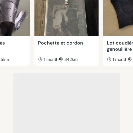
mes
Pochette et cordon
Lot coudièr
genouillère
45km
1 month
342km
1 month