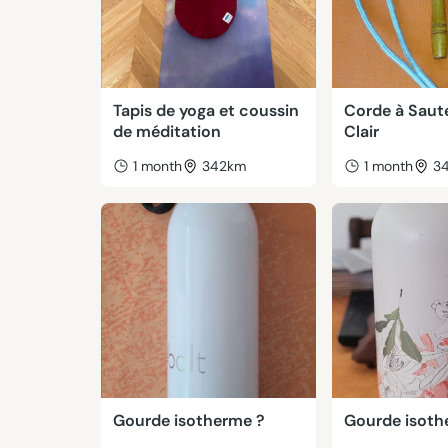
Tapis de yoga et coussin
Corde à Saute
de méditation
Clair
1 month
342km
1 month
3
Gourde isotherme ?
Gourde isot