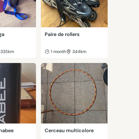
ga
Paire de rollers
335km
1 month
344km
nabee
Cerceau multicolore