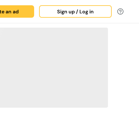
ate an ad
Sign up / Log in