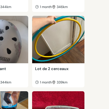
344km
1 month
346km
ant
Lot de 2 cerceaux
344km
1 month
339km