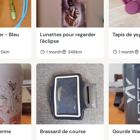
r - Bleu
Lunettes pour regarder
Tapis de yo
l'éclipse
45km
1 month
346km
1 month
herme
Brassard de course
Gourde Wa