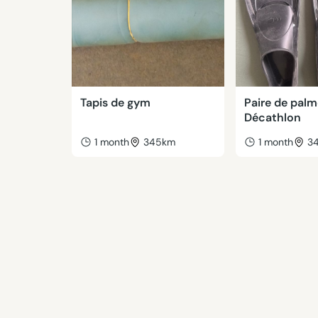
Tapis de gym
Paire de pal
Décathlon
1 month
345km
1 month
3