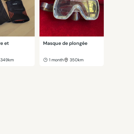
e et
Masque de plongée
349km
1 month
350km