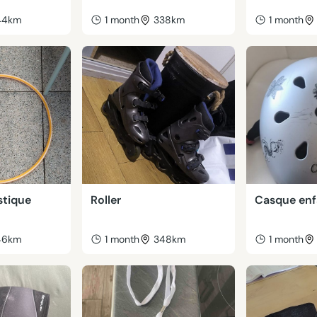
44km
1 month
338km
1 month
stique
Roller
Casque enf
46km
1 month
348km
1 month