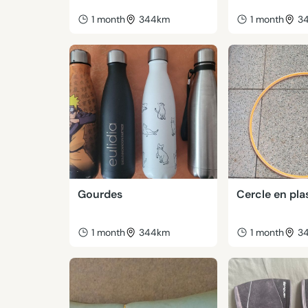
1 month
344km
1 month
3
Gourdes
Cercle en pla
1 month
344km
1 month
3