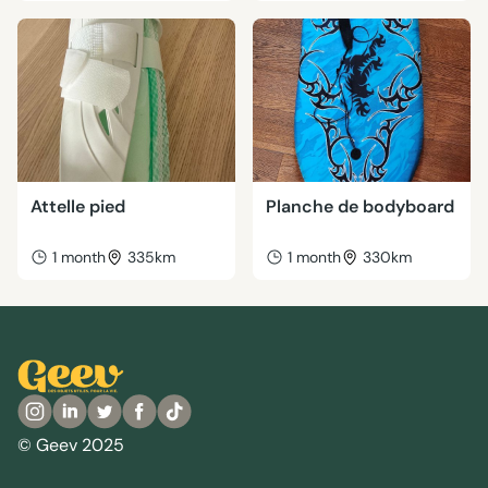
Attelle pied
Planche de bodyboard
1 month
335km
1 month
330km
© Geev 2025