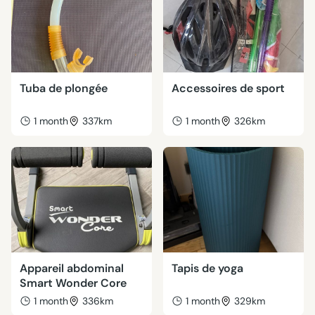
Tuba de plongée
Accessoires de sport
1 month
337km
1 month
326km
Appareil abdominal
Tapis de yoga
Smart Wonder Core
1 month
336km
1 month
329km