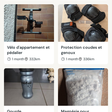
Vélo d'appartement et
Protection coudes et
pédalier
genoux
1 month
332km
1 month
336km
Gourde
Magnésie pour