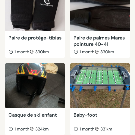
Paire de protège-tibias
Paire de palmes Mares
pointure 40-41
1 month
330km
1 month
330km
Casque de ski enfant
Baby-foot
1 month
324km
1 month
331km