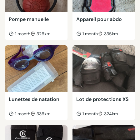
Pompe manuelle
Appareil pour abdo
1 month
326km
1 month
335km
Lunettes de natation
Lot de protections XS
1 month
336km
1 month
324km