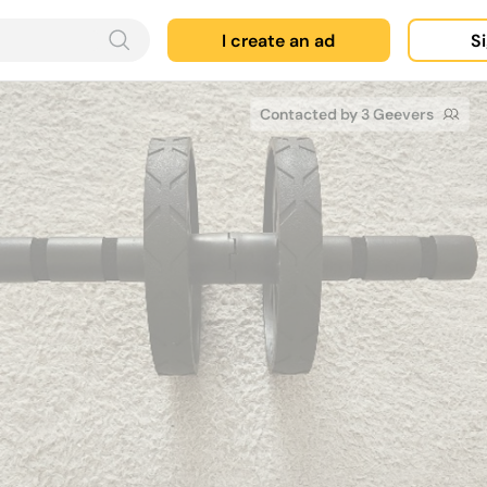
I create an ad
Si
Contacted by 3 Geevers