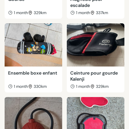
escalade
1 month
329km
1 month
337km
Ensemble boxe enfant
Ceinture pour gourde
Kalenji
1 month
330km
1 month
329km