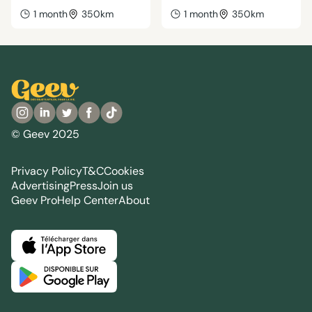
1 month
350km
1 month
350km
© Geev 2025
Privacy Policy
T&C
Cookies
Advertising
Press
Join us
Geev Pro
Help Center
About