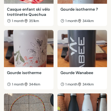
Casque enfant ski vélo
Gourde isotherme ?
trottinette Quechua
1 month
351km
1 month
344km
Gourde isotherme
Gourde Wanabee
1 month
344km
1 month
344km