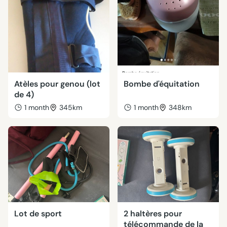
Atèles pour genou (lot
Bombe d'équitation
de 4)
1 month
345km
1 month
348km
Lot de sport
2 haltères pour
télécommande de la