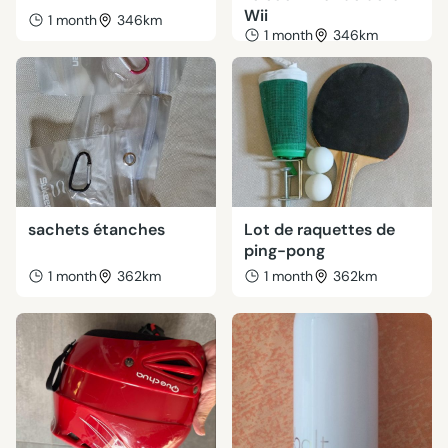
Wii
1 month
346km
1 month
346km
sachets étanches
Lot de raquettes de
ping-pong
1 month
362km
1 month
362km