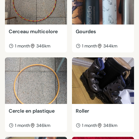
Cerceau multicolore
Gourdes
1 month
346km
1 month
344km
Cercle en plastique
Roller
1 month
346km
1 month
348km