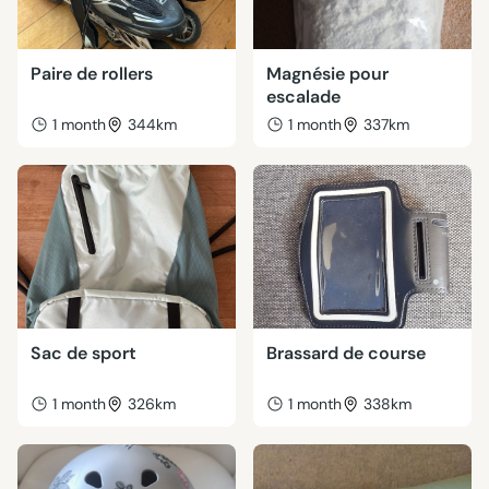
Paire de rollers
Magnésie pour
escalade
1 month
344km
1 month
337km
Sac de sport
Brassard de course
1 month
326km
1 month
338km