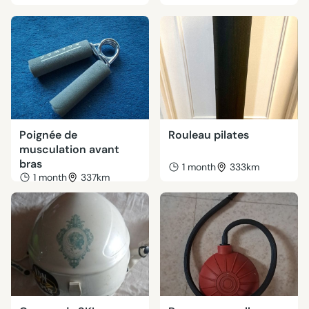
Poignée de
Rouleau pilates
musculation avant
bras
1 month
333km
1 month
337km