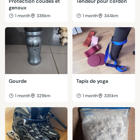
Protection coudes et
Tendeur pour cordon
genoux
1 month
336km
1 month
344km
Gourde
Tapis de yoga
1 month
329km
1 month
335km