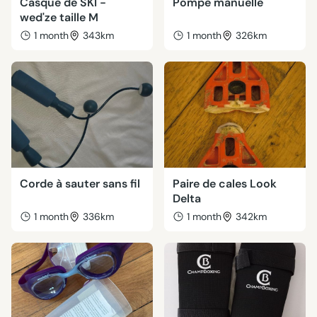
Casque de SKI -
Pompe manuelle
wed'ze taille M
1 month
343km
1 month
326km
Corde à sauter sans fil
Paire de cales Look
Delta
1 month
336km
1 month
342km