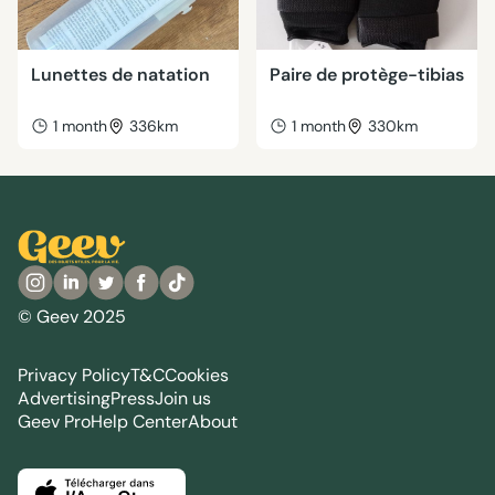
Lunettes de natation
Paire de protège-tibias
1 month
336km
1 month
330km
© Geev 2025
Privacy Policy
T&C
Cookies
Advertising
Press
Join us
Geev Pro
Help Center
About