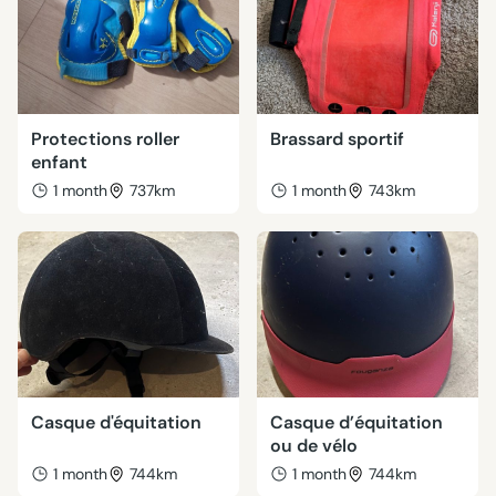
Protections roller
Brassard sportif
enfant
1 month
737km
1 month
743km
Casque d'équitation
Casque d’équitation
ou de vélo
1 month
744km
1 month
744km