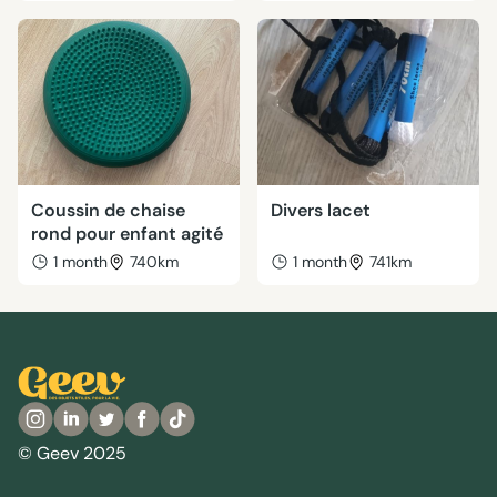
Coussin de chaise
Divers lacet
rond pour enfant agité
1 month
740km
1 month
741km
© Geev 2025