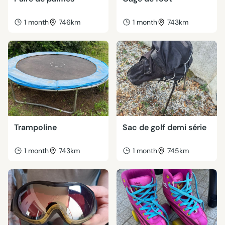
1 month
746km
1 month
743km
Trampoline
Sac de golf demi série
1 month
743km
1 month
745km