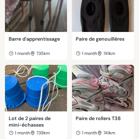
Barre d'apprentissage
Paire de genouillères
1 month
735km
1 month
741km
Lot de 2 paires de
Paire de rollers T38
mini-échasses
1 month
739km
1 month
741km