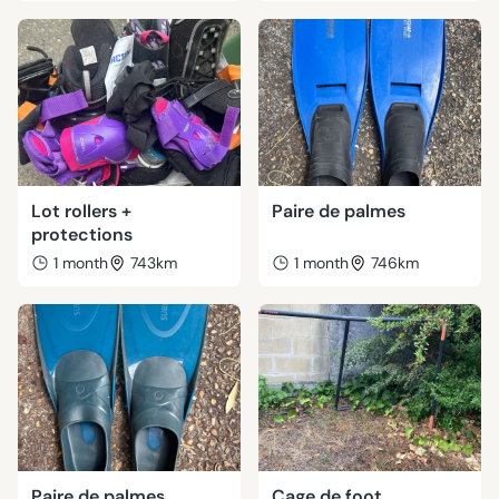
Lot rollers +
Paire de palmes
protections
1 month
743km
1 month
746km
Paire de palmes
Cage de foot